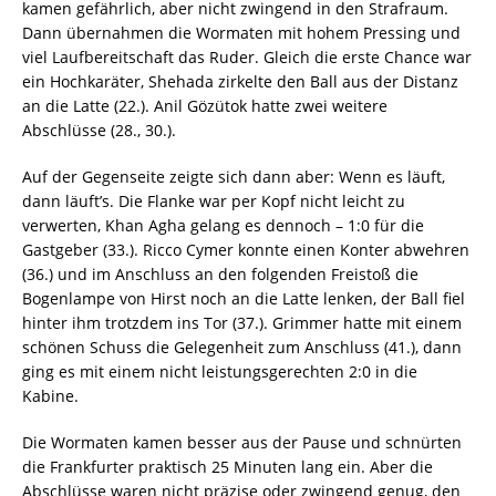
kamen gefährlich, aber nicht zwingend in den Strafraum.
Dann übernahmen die Wormaten mit hohem Pressing und
viel Laufbereitschaft das Ruder. Gleich die erste Chance war
ein Hochkaräter, Shehada zirkelte den Ball aus der Distanz
an die Latte (22.). Anil Gözütok hatte zwei weitere
Abschlüsse (28., 30.).
Auf der Gegenseite zeigte sich dann aber: Wenn es läuft,
dann läuft’s. Die Flanke war per Kopf nicht leicht zu
verwerten, Khan Agha gelang es dennoch – 1:0 für die
Gastgeber (33.). Ricco Cymer konnte einen Konter abwehren
(36.) und im Anschluss an den folgenden Freistoß die
Bogenlampe von Hirst noch an die Latte lenken, der Ball fiel
hinter ihm trotzdem ins Tor (37.). Grimmer hatte mit einem
schönen Schuss die Gelegenheit zum Anschluss (41.), dann
ging es mit einem nicht leistungsgerechten 2:0 in die
Kabine.
Die Wormaten kamen besser aus der Pause und schnürten
die Frankfurter praktisch 25 Minuten lang ein. Aber die
Abschlüsse waren nicht präzise oder zwingend genug, den