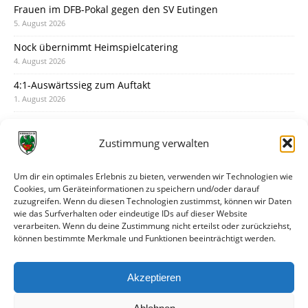
Frauen im DFB-Pokal gegen den SV Eutingen
5. August 2026
Nock übernimmt Heimspielcatering
4. August 2026
4:1-Auswärtssieg zum Auftakt
1. August 2026
Pokal: Wormatia muss zu Schott Mainz
31. Juli 2026
Zustimmung verwalten
Wormatia trauert um Jürgen Dinger
30. Juli 2026
Um dir ein optimales Erlebnis zu bieten, verwenden wir Technologien wie
Cookies, um Geräteinformationen zu speichern und/oder darauf
Deine Spielminute: 89+1
zuzugreifen. Wenn du diesen Technologien zustimmst, können wir Daten
28. Juli 2026
wie das Surfverhalten oder eindeutige IDs auf dieser Website
verarbeiten. Wenn du deine Zustimmung nicht erteilst oder zurückziehst,
Neuer Rückensponsor
können bestimmte Merkmale und Funktionen beeinträchtigt werden.
28. Juli 2026
Neue Podcast-Folge: So tickt Björn!
Akzeptieren
27. Juli 2026