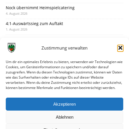
Nock übernimmt Heimspielcatering
4. August 2026
4:1-Auswärtssieg zum Auftakt
1. August 2026
Pokal: Wormatia muss zu Schott Mainz
31. Juli 2026
Zustimmung verwalten
Wormatia trauert um Jürgen Dinger
30. Juli 2026
Um dir ein optimales Erlebnis zu bieten, verwenden wir Technologien wie
Cookies, um Geräteinformationen zu speichern und/oder darauf
Deine Spielminute: 89+1
zuzugreifen. Wenn du diesen Technologien zustimmst, können wir Daten
28. Juli 2026
wie das Surfverhalten oder eindeutige IDs auf dieser Website
verarbeiten. Wenn du deine Zustimmung nicht erteilst oder zurückziehst,
Neuer Rückensponsor
können bestimmte Merkmale und Funktionen beeinträchtigt werden.
28. Juli 2026
Neue Podcast-Folge: So tickt Björn!
Akzeptieren
27. Juli 2026
Ablehnen