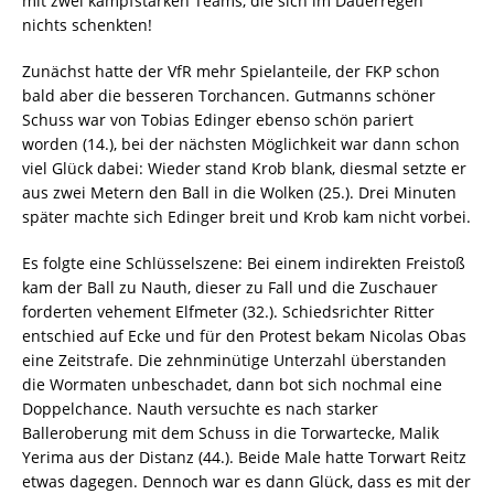
mit zwei kampfstarken Teams, die sich im Dauerregen
nichts schenkten!
Zunächst hatte der VfR mehr Spielanteile, der FKP schon
bald aber die besseren Torchancen. Gutmanns schöner
Schuss war von Tobias Edinger ebenso schön pariert
worden (14.), bei der nächsten Möglichkeit war dann schon
viel Glück dabei: Wieder stand Krob blank, diesmal setzte er
aus zwei Metern den Ball in die Wolken (25.). Drei Minuten
später machte sich Edinger breit und Krob kam nicht vorbei.
Es folgte eine Schlüsselszene: Bei einem indirekten Freistoß
kam der Ball zu Nauth, dieser zu Fall und die Zuschauer
forderten vehement Elfmeter (32.). Schiedsrichter Ritter
entschied auf Ecke und für den Protest bekam Nicolas Obas
eine Zeitstrafe. Die zehnminütige Unterzahl überstanden
die Wormaten unbeschadet, dann bot sich nochmal eine
Doppelchance. Nauth versuchte es nach starker
Balleroberung mit dem Schuss in die Torwartecke, Malik
Yerima aus der Distanz (44.). Beide Male hatte Torwart Reitz
etwas dagegen. Dennoch war es dann Glück, dass es mit der