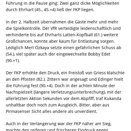
Führung in die Pause ging: Zwei ganz dicke Möglichkeiten
durch Ehrhart (45., 45.+4) ließ der FKP liegen.
In der 2. Halbzeit übernahmen die Gäste mehr und mehr
die Spielkontrolle. Der VfR verteidigte leidenschaftlich und
verhinderte bis auf Ehrharts Latten-Kopfball (61.) weitere
Großchancen, konnte aber kaum für Entlastung sorgen.
Lediglich Mert Özkaya setzte einen gefährlichen Schuss ab
(54.), viel später auch der eingewechselte Bobby Edet
(90.+1).
Der FKP erhöhte den Druck, ein Freistoß von Griess klatschte
an den Pfosten (82.). Zittern war angesagt und Edinger hielt
die Führung fest (90.+4). Doch in der achten Minute der
Nachspielzeit (längere Verletzungsunterbrechung), mit der
allerletzten Aktion Sekunden vor dem Abpfiff, traf Kukanda
unhaltbar doch noch zum Ausgleich. Bitter, aber aus
Pirmasenser Sicht alles andere als unverdient.
Auch in der Verlängerung war der FKP näher am Sieg,
machte den reiferen und frischeren Eindruck gegen