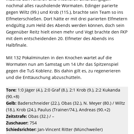
nochmal alles rausholende Wormaten. Edinger parierte
gegen Wiltz (99.) und Krob (115.), brachte sein Team so ins
Elfmeterschießen. Dort hätte er mit drei parierten Elfmetern
endgültig zum Held des Abends werden können, doch sein
Gegenüber Reitz hielt einen mehr und Vogt brachte den FKP
mit dem entscheidenden 20. Elfmeter des Abends ins
Halbfinale.
Mit 132 Pokalminuten in den Knochen wartet auf die
Wormaten nun am Samstag um 14 Uhr das Spitzenspiel
gegen die TuS Koblenz. Bis dahin gilt es, zu regenerieren
und die Enttäuschung abzuschütteln.
Tore:
1:0 Jäger (4.), 2:0 Graf (8.), 2:1 Krob (9.), 2:2 Kukanda
(90.+8)
Gelb:
Baderschneider (22.), Obas (32.), N. Meyer (80.) / Wiltz
(18.), Krob (24.), Paulus (Trainer/74.), Andreas (90.+2)
Zeitstrafe:
Obas (32.) / –
Zuschauer:
754
Schiedsrichter:
Jan-Vincent Ritter (Münchweiler)