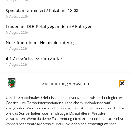
8. August 2026
Spielplan terminiert / Pokal am 18.08.
6. August 2026
Frauen im DFB-Pokal gegen den SV Eutingen
5. August 2026
Nock übernimmt Heimspielcatering
4. August 2026
4:1-Auswärtssieg zum Auftakt
1. August 2026
Pokal: Wormatia muss zu Schott Mainz
31. Juli 2026
Zustimmung verwalten
Wormatia trauert um Jürgen Dinger
30. Juli 2026
Um dir ein optimales Erlebnis zu bieten, verwenden wir Technologien wie
Cookies, um Geräteinformationen zu speichern und/oder darauf
Deine Spielminute: 89+1
zuzugreifen. Wenn du diesen Technologien zustimmst, können wir Daten
28. Juli 2026
wie das Surfverhalten oder eindeutige IDs auf dieser Website
verarbeiten. Wenn du deine Zustimmung nicht erteilst oder zurückziehst,
Neuer Rückensponsor
können bestimmte Merkmale und Funktionen beeinträchtigt werden.
28. Juli 2026