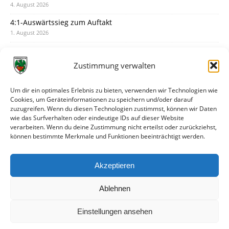
4. August 2026
4:1-Auswärtssieg zum Auftakt
1. August 2026
Pokal: Wormatia muss zu Schott Mainz
31. Juli 2026
Zustimmung verwalten
Wormatia trauert um Jürgen Dinger
30. Juli 2026
Um dir ein optimales Erlebnis zu bieten, verwenden wir Technologien wie
Cookies, um Geräteinformationen zu speichern und/oder darauf
Deine Spielminute: 89+1
zuzugreifen. Wenn du diesen Technologien zustimmst, können wir Daten
28. Juli 2026
wie das Surfverhalten oder eindeutige IDs auf dieser Website
verarbeiten. Wenn du deine Zustimmung nicht erteilst oder zurückziehst,
Neuer Rückensponsor
können bestimmte Merkmale und Funktionen beeinträchtigt werden.
28. Juli 2026
Neue Podcast-Folge: So tickt Björn!
Akzeptieren
27. Juli 2026
Ablehnen
Einstellungen ansehen