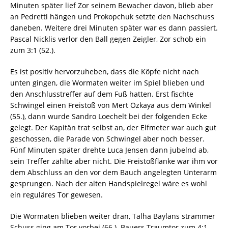
Minuten später lief Zor seinem Bewacher davon, blieb aber
an Pedretti hängen und Prokopchuk setzte den Nachschuss
daneben. Weitere drei Minuten später war es dann passiert.
Pascal Nicklis verlor den Ball gegen Zeigler, Zor schob ein
zum 3:1 (52.).
Es ist positiv hervorzuheben, dass die Köpfe nicht nach
unten gingen, die Wormaten weiter im Spiel blieben und
den Anschlusstreffer auf dem Fuß hatten. Erst fischte
Schwingel einen Freistoß von Mert Özkaya aus dem Winkel
(55.), dann wurde Sandro Loechelt bei der folgenden Ecke
gelegt. Der Kapitän trat selbst an, der Elfmeter war auch gut
geschossen, die Parade von Schwingel aber noch besser.
Fünf Minuten später drehte Luca Jensen dann jubelnd ab,
sein Treffer zählte aber nicht. Die Freistoßflanke war ihm vor
dem Abschluss an den vor dem Bauch angelegten Unterarm
gesprungen. Nach der alten Handspielregel wäre es wohl
ein reguläres Tor gewesen.
Die Wormaten blieben weiter dran, Talha Baylans strammer
Schuss ging am Tor vorbei (66.). Bauers Traumtor zum 4:1