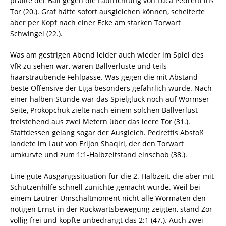
prallte der Ball gegen die Laufrichtung von Luca Pedretti ins
Tor (20.). Graf hätte sofort ausgleichen können, scheiterte
aber per Kopf nach einer Ecke am starken Torwart
Schwingel (22.).
Was am gestrigen Abend leider auch wieder im Spiel des
VfR zu sehen war, waren Ballverluste und teils
haarsträubende Fehlpässe. Was gegen die mit Abstand
beste Offensive der Liga besonders gefährlich wurde. Nach
einer halben Stunde war das Spielglück noch auf Wormser
Seite, Prokopchuk zielte nach einem solchen Ballverlust
freistehend aus zwei Metern über das leere Tor (31.).
Stattdessen gelang sogar der Ausgleich. Pedrettis Abstoß
landete im Lauf von Erijon Shaqiri, der den Torwart
umkurvte und zum 1:1-Halbzeitstand einschob (38.).
Eine gute Ausgangssituation für die 2. Halbzeit, die aber mit
Schützenhilfe schnell zunichte gemacht wurde. Weil bei
einem Lautrer Umschaltmoment nicht alle Wormaten den
nötigen Ernst in der Rückwärtsbewegung zeigten, stand Zor
völlig frei und köpfte unbedrängt das 2:1 (47.). Auch zwei