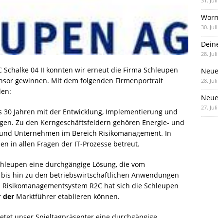
31. Jul
Worm
30. Jul
Dein
28. Jul
Schalke 04 II konnten wir erneut die Firma Schleupen
Neue
onsor gewinnen. Mit dem folgenden Firmenportrait
28. Jul
len:
Neue 
27. Jul
ls 30 Jahren mit der Entwicklung, Implementierung und
ngen. Zu den Kerngeschäftsfeldern gehören Energie- und
 und Unternehmen im Bereich Risiko­management. In
 in allen Fragen der IT-Prozesse betreut.
chleupen eine durchgängige Lösung, die vom
bis hin zu den betriebswirtschaftlichen Anwendungen
em Risikomanagementsystem R2C hat sich die Schleupen
r
der
Marktführer etablieren können.
ietet unser Spieltagpräsenter eine durchgängige