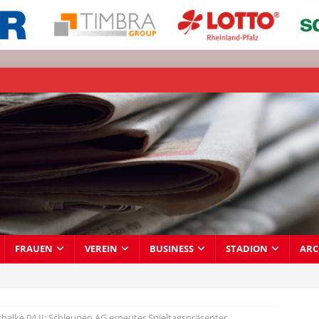
FRAUEN
VEREIN
BUSINESS
STADION
ARC
chalke 04 II: Schleupen AG erneuter Spieltagspräsenter