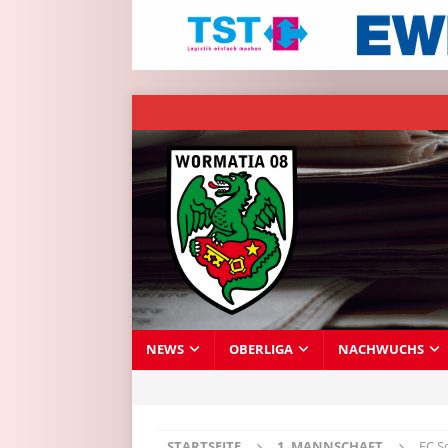
NEWS
OBERLIGA
NACHWUCHS
STARTSEITE
1. MANNSCHAFT
FC S