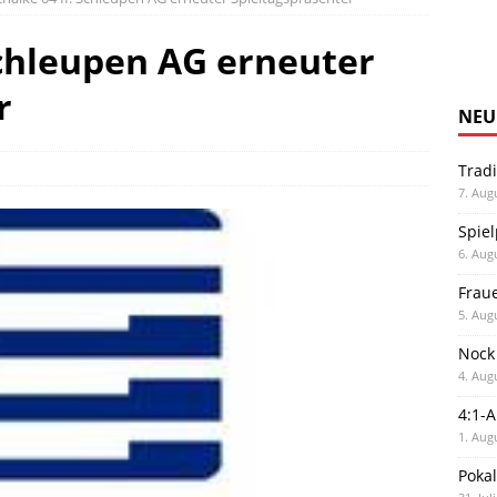
Schleupen AG erneuter
r
NEU
Trad
7. Aug
Spiel
6. Aug
Frau
5. Aug
Nock
4. Aug
4:1-
1. Aug
Poka