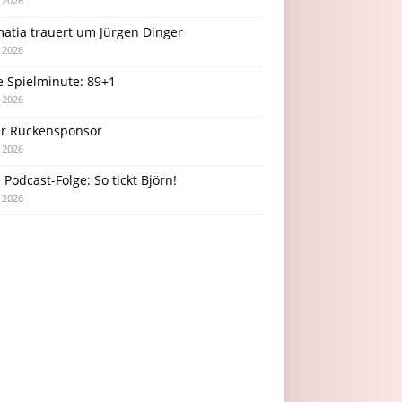
i 2026
atia trauert um Jürgen Dinger
i 2026
e Spielminute: 89+1
i 2026
r Rückensponsor
i 2026
Podcast-Folge: So tickt Björn!
i 2026