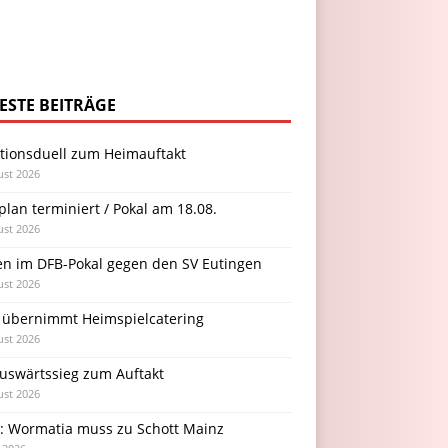
ESTE BEITRÄGE
itionsduell zum Heimauftakt
ust 2026
plan terminiert / Pokal am 18.08.
ust 2026
en im DFB-Pokal gegen den SV Eutingen
ust 2026
 übernimmt Heimspielcatering
ust 2026
Auswärtssieg zum Auftakt
ust 2026
l: Wormatia muss zu Schott Mainz