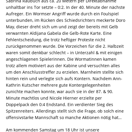
Sabrina Raubuch aus ca. 20 Metern per Direktabnahme
unhaltbar ins Tor setzte – 0:2. In der 40. Minute der nächste
Aufreger. Ein Wormser Angriff wurde durch ein Foulspiel
unterbunden, im Rücken des Schiedsrichters meckerte Doro
May, dieser dreht sich um und zeigt der bereits mit Gelb
verwarnten Aldijana Gabela die Gelb-Rote Karte. Eine
Fehlentscheidung, die trotz heftiger Proteste nicht
zurückgenommen wurde. Die Vorzeichen für die 2. Halbzeit
waren somit denkbar schlecht – in Unterzahl & mit einigen
angeschlagenen Spielerinnen. Die Wormatinnen kamen
trotz allem motiviert aus der Kabine und versuchten alles
um den Anschlusstreffer zu erzielen. Marnheim stellte sich
hinten rein und verlegte sich aufs Kontern. Nachdem Ann-
Kathrin Kutscher mehrere gute Kontergelegenheiten
zunichte machen konnte, war auch sie in der 87. & 90.
Minute machtlos und Nicole Hierner erzielte per
Doppelpack den 0:4 Endstand. Ein verdienter Sieg des
Spitzenreiters. Allerdings stellt sich die Frage, ob solch eine
offensivstarke Mannschaft so manche Aktionen nötig hat…
Am kommenden Samstag um 18 Uhr ist unsere