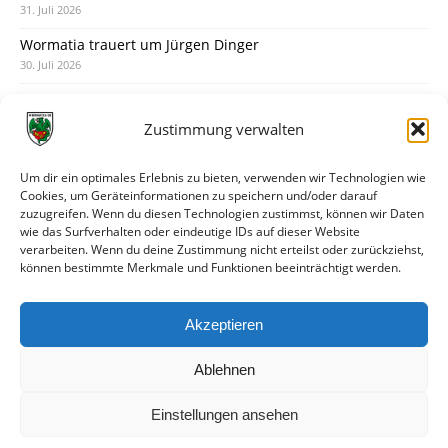
31. Juli 2026
Wormatia trauert um Jürgen Dinger
30. Juli 2026
Deine Spielminute: 89+1
28. Juli 2026
Zustimmung verwalten
Neuer Rückensponsor
28. Juli 2026
Um dir ein optimales Erlebnis zu bieten, verwenden wir Technologien wie
Cookies, um Geräteinformationen zu speichern und/oder darauf
Neue Podcast-Folge: So tickt Björn!
zuzugreifen. Wenn du diesen Technologien zustimmst, können wir Daten
27. Juli 2026
wie das Surfverhalten oder eindeutige IDs auf dieser Website
verarbeiten. Wenn du deine Zustimmung nicht erteilst oder zurückziehst,
Eindrücke vom Stadionfest
können bestimmte Merkmale und Funktionen beeinträchtigt werden.
27. Juli 2026
Unterhaltsamer Abschlusstest mit später Niederlage
Akzeptieren
25. Juli 2026
Ablehnen
Einstellungen ansehen