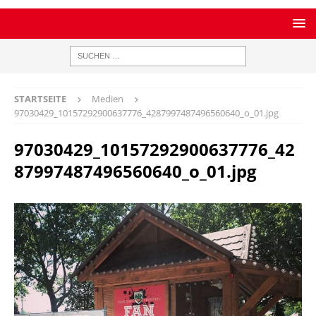
STARTSEITE
Medien
97030429_10157292900637776_4287997487496560640_o_01.jpg
97030429_10157292900637776_42
87997487496560640_o_01.jpg