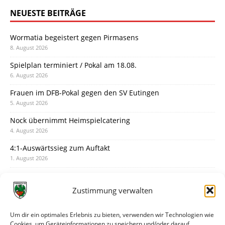
NEUESTE BEITRÄGE
Wormatia begeistert gegen Pirmasens
8. August 2026
Spielplan terminiert / Pokal am 18.08.
6. August 2026
Frauen im DFB-Pokal gegen den SV Eutingen
5. August 2026
Nock übernimmt Heimspielcatering
4. August 2026
4:1-Auswärtssieg zum Auftakt
1. August 2026
Pokal: Wormatia muss zu Schott Mainz
31. Juli 2026
Zustimmung verwalten
Wormatia trauert um Jürgen Dinger
30. Juli 2026
Um dir ein optimales Erlebnis zu bieten, verwenden wir Technologien wie
Cookies, um Geräteinformationen zu speichern und/oder darauf