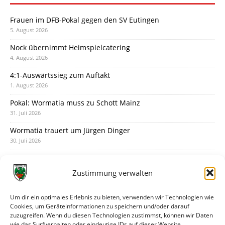
Frauen im DFB-Pokal gegen den SV Eutingen
5. August 2026
Nock übernimmt Heimspielcatering
4. August 2026
4:1-Auswärtssieg zum Auftakt
1. August 2026
Pokal: Wormatia muss zu Schott Mainz
31. Juli 2026
Wormatia trauert um Jürgen Dinger
30. Juli 2026
Deine Spielminute: 89+1
28. Juli 2026
Zustimmung verwalten
Neuer Rückensponsor
28. Juli 2026
Um dir ein optimales Erlebnis zu bieten, verwenden wir Technologien wie
Cookies, um Geräteinformationen zu speichern und/oder darauf
Neue Podcast-Folge: So tickt Björn!
zuzugreifen. Wenn du diesen Technologien zustimmst, können wir Daten
27. Juli 2026
wie das Surfverhalten oder eindeutige IDs auf dieser Website