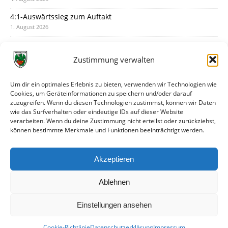
4:1-Auswärtssieg zum Auftakt
1. August 2026
Pokal: Wormatia muss zu Schott Mainz
31. Juli 2026
Zustimmung verwalten
Wormatia trauert um Jürgen Dinger
30. Juli 2026
Um dir ein optimales Erlebnis zu bieten, verwenden wir Technologien wie
Cookies, um Geräteinformationen zu speichern und/oder darauf
Deine Spielminute: 89+1
zuzugreifen. Wenn du diesen Technologien zustimmst, können wir Daten
28. Juli 2026
wie das Surfverhalten oder eindeutige IDs auf dieser Website
verarbeiten. Wenn du deine Zustimmung nicht erteilst oder zurückziehst,
Neuer Rückensponsor
können bestimmte Merkmale und Funktionen beeinträchtigt werden.
28. Juli 2026
Neue Podcast-Folge: So tickt Björn!
Akzeptieren
27. Juli 2026
Ablehnen
Einstellungen ansehen
Cookie-Richtlinie
Datenschutzerklärung
Impressum