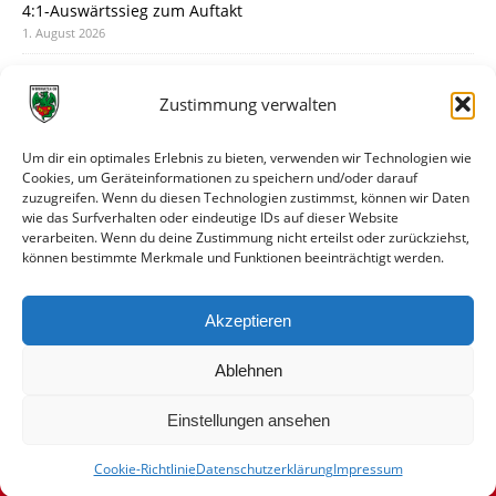
4:1-Auswärtssieg zum Auftakt
1. August 2026
Pokal: Wormatia muss zu Schott Mainz
31. Juli 2026
Zustimmung verwalten
Wormatia trauert um Jürgen Dinger
30. Juli 2026
Um dir ein optimales Erlebnis zu bieten, verwenden wir Technologien wie
Cookies, um Geräteinformationen zu speichern und/oder darauf
Deine Spielminute: 89+1
zuzugreifen. Wenn du diesen Technologien zustimmst, können wir Daten
28. Juli 2026
wie das Surfverhalten oder eindeutige IDs auf dieser Website
verarbeiten. Wenn du deine Zustimmung nicht erteilst oder zurückziehst,
Neuer Rückensponsor
können bestimmte Merkmale und Funktionen beeinträchtigt werden.
28. Juli 2026
Neue Podcast-Folge: So tickt Björn!
Akzeptieren
27. Juli 2026
Ablehnen
Einstellungen ansehen
Cookie-Richtlinie
Datenschutzerklärung
Impressum
© VfR Wormatia Worms