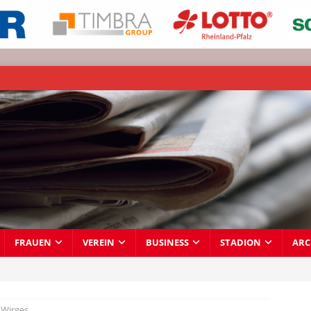
FRAUEN
VEREIN
BUSINESS
STADION
ARC
 Wirges