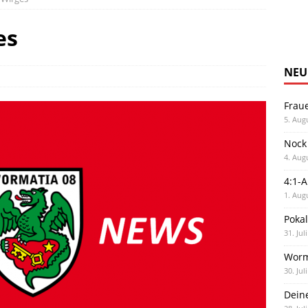
es
NEU
Frau
5. Aug
Nock
4. Aug
4:1-
1. Aug
Poka
31. Jul
Worm
30. Jul
Dein