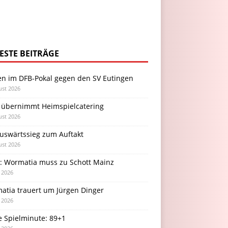
ESTE BEITRÄGE
en im DFB-Pokal gegen den SV Eutingen
ust 2026
 übernimmt Heimspielcatering
ust 2026
Auswärtssieg zum Auftakt
ust 2026
l: Wormatia muss zu Schott Mainz
i 2026
atia trauert um Jürgen Dinger
i 2026
e Spielminute: 89+1