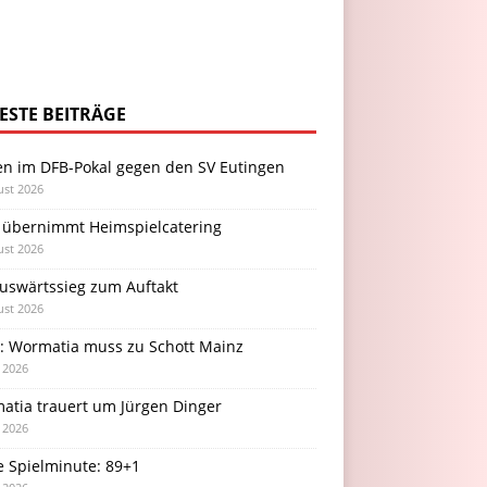
ESTE BEITRÄGE
en im DFB-Pokal gegen den SV Eutingen
ust 2026
 übernimmt Heimspielcatering
ust 2026
Auswärtssieg zum Auftakt
ust 2026
l: Wormatia muss zu Schott Mainz
i 2026
atia trauert um Jürgen Dinger
i 2026
e Spielminute: 89+1