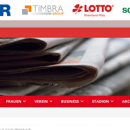
FRAUEN
VEREIN
BUSINESS
STADION
ARC
us nach Wiesbach