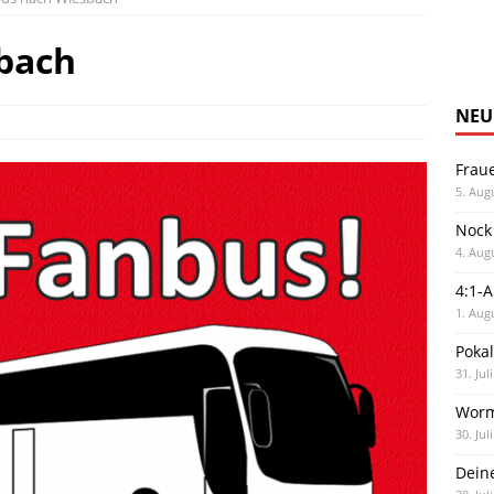
bach
NEU
Frau
5. Aug
Nock
4. Aug
4:1-
1. Aug
Poka
31. Jul
Worm
30. Jul
Dein