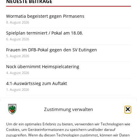
NEUESTE BEITRÄGE
Wormatia begeistert gegen Pirmasens
8. August 2026
Spielplan terminiert / Pokal am 18.08.
6. August 2026
Frauen im DFB-Pokal gegen den SV Eutingen
5. August 2026
Nock übernimmt Heimspielcatering
4. August 2026
4:1-Auswärtssieg zum Auftakt
1. August 2026
Pokal: Wormatia muss zu Schott Mainz
31. Juli 2026
Zustimmung verwalten
Wormatia trauert um Jürgen Dinger
30. Juli 2026
Um dir ein optimales Erlebnis zu bieten, verwenden wir Technologien wie
Cookies, um Geräteinformationen zu speichern und/oder darauf
Deine Spielminute: 89+1
zuzugreifen. Wenn du diesen Technologien zustimmst, können wir Daten