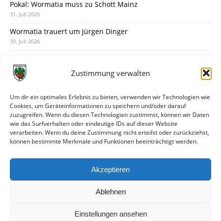
Pokal: Wormatia muss zu Schott Mainz
31. Juli 2026
Wormatia trauert um Jürgen Dinger
30. Juli 2026
Deine Spielminute: 89+1
28. Juli 2026
Zustimmung verwalten
Neuer Rückensponsor
28. Juli 2026
Um dir ein optimales Erlebnis zu bieten, verwenden wir Technologien wie
Cookies, um Geräteinformationen zu speichern und/oder darauf
Neue Podcast-Folge: So tickt Björn!
zuzugreifen. Wenn du diesen Technologien zustimmst, können wir Daten
27. Juli 2026
wie das Surfverhalten oder eindeutige IDs auf dieser Website
verarbeiten. Wenn du deine Zustimmung nicht erteilst oder zurückziehst,
Eindrücke vom Stadionfest
können bestimmte Merkmale und Funktionen beeinträchtigt werden.
27. Juli 2026
Unterhaltsamer Abschlusstest mit später Niederlage
Akzeptieren
25. Juli 2026
Ablehnen
Einstellungen ansehen