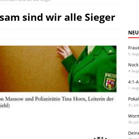
sam sind wir alle Sieger
NEU
Frau
5. Aug
Nock
4. Aug
4:1-
1. Aug
Poka
31. Jul
Worm
30. Jul
Dein