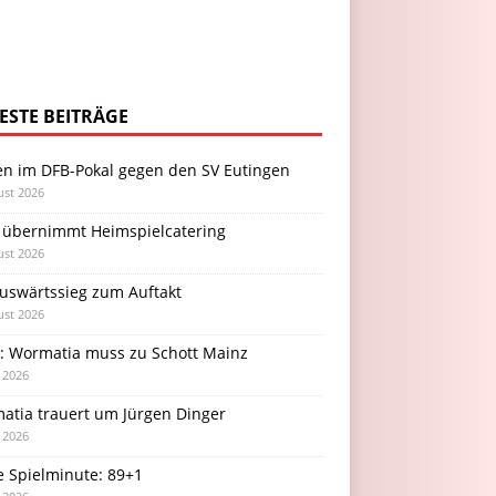
ESTE BEITRÄGE
en im DFB-Pokal gegen den SV Eutingen
ust 2026
 übernimmt Heimspielcatering
ust 2026
Auswärtssieg zum Auftakt
ust 2026
l: Wormatia muss zu Schott Mainz
i 2026
atia trauert um Jürgen Dinger
i 2026
e Spielminute: 89+1