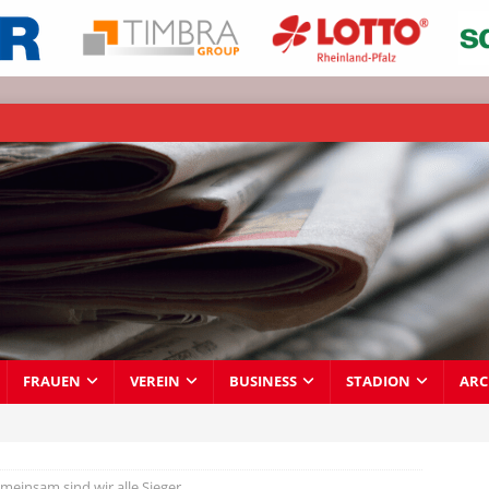
FRAUEN
VEREIN
BUSINESS
STADION
ARC
meinsam sind wir alle Sieger