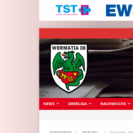
NEWS
OBERLIGA
NACHWUCHS
STARTSEITE
AKTUELL
Fanbrief – Ge