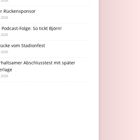
i 2026
r Rückensponsor
i 2026
Podcast-Folge: So tickt Björn!
i 2026
rücke vom Stadionfest
i 2026
rhaltsamer Abschlusstest mit später
erlage
i 2026