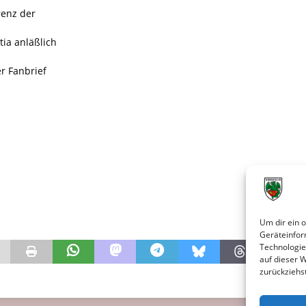
renz der
ia anläßlich
r Fanbrief
Um dir ein 
Geräteinfor
Technologie
auf dieser 
zurückziehs