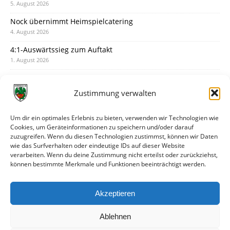
5. August 2026
Nock übernimmt Heimspielcatering
4. August 2026
4:1-Auswärtssieg zum Auftakt
1. August 2026
Pokal: Wormatia muss zu Schott Mainz
31. Juli 2026
Zustimmung verwalten
Wormatia trauert um Jürgen Dinger
30. Juli 2026
Um dir ein optimales Erlebnis zu bieten, verwenden wir Technologien wie
Cookies, um Geräteinformationen zu speichern und/oder darauf
Deine Spielminute: 89+1
zuzugreifen. Wenn du diesen Technologien zustimmst, können wir Daten
28. Juli 2026
wie das Surfverhalten oder eindeutige IDs auf dieser Website
verarbeiten. Wenn du deine Zustimmung nicht erteilst oder zurückziehst,
Neuer Rückensponsor
können bestimmte Merkmale und Funktionen beeinträchtigt werden.
28. Juli 2026
Neue Podcast-Folge: So tickt Björn!
Akzeptieren
27. Juli 2026
Ablehnen