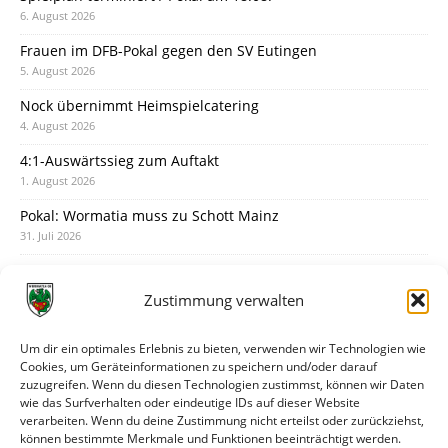
6. August 2026
Frauen im DFB-Pokal gegen den SV Eutingen
5. August 2026
Nock übernimmt Heimspielcatering
4. August 2026
4:1-Auswärtssieg zum Auftakt
1. August 2026
Pokal: Wormatia muss zu Schott Mainz
31. Juli 2026
Wormatia trauert um Jürgen Dinger
30. Juli 2026
Zustimmung verwalten
Deine Spielminute: 89+1
28. Juli 2026
Um dir ein optimales Erlebnis zu bieten, verwenden wir Technologien wie
Cookies, um Geräteinformationen zu speichern und/oder darauf
Neuer Rückensponsor
zuzugreifen. Wenn du diesen Technologien zustimmst, können wir Daten
28. Juli 2026
wie das Surfverhalten oder eindeutige IDs auf dieser Website
verarbeiten. Wenn du deine Zustimmung nicht erteilst oder zurückziehst,
Neue Podcast-Folge: So tickt Björn!
können bestimmte Merkmale und Funktionen beeinträchtigt werden.