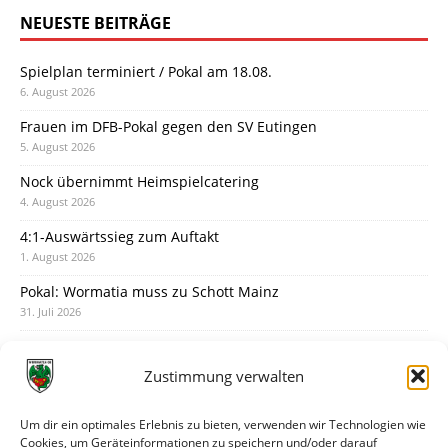
NEUESTE BEITRÄGE
Spielplan terminiert / Pokal am 18.08.
6. August 2026
Frauen im DFB-Pokal gegen den SV Eutingen
5. August 2026
Nock übernimmt Heimspielcatering
4. August 2026
4:1-Auswärtssieg zum Auftakt
1. August 2026
Pokal: Wormatia muss zu Schott Mainz
31. Juli 2026
Wormatia trauert um Jürgen Dinger
30. Juli 2026
Zustimmung verwalten
Deine Spielminute: 89+1
28. Juli 2026
Um dir ein optimales Erlebnis zu bieten, verwenden wir Technologien wie
Cookies, um Geräteinformationen zu speichern und/oder darauf