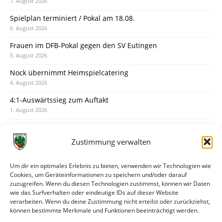
7. August 2026
Spielplan terminiert / Pokal am 18.08.
6. August 2026
Frauen im DFB-Pokal gegen den SV Eutingen
5. August 2026
Nock übernimmt Heimspielcatering
4. August 2026
4:1-Auswärtssieg zum Auftakt
1. August 2026
Pokal: Wormatia muss zu Schott Mainz
31. Juli 2026
Zustimmung verwalten
Wormatia trauert um Jürgen Dinger
30. Juli 2026
Um dir ein optimales Erlebnis zu bieten, verwenden wir Technologien wie
Cookies, um Geräteinformationen zu speichern und/oder darauf
Deine Spielminute: 89+1
zuzugreifen. Wenn du diesen Technologien zustimmst, können wir Daten
28. Juli 2026
wie das Surfverhalten oder eindeutige IDs auf dieser Website
verarbeiten. Wenn du deine Zustimmung nicht erteilst oder zurückziehst,
Neuer Rückensponsor
können bestimmte Merkmale und Funktionen beeinträchtigt werden.
28. Juli 2026