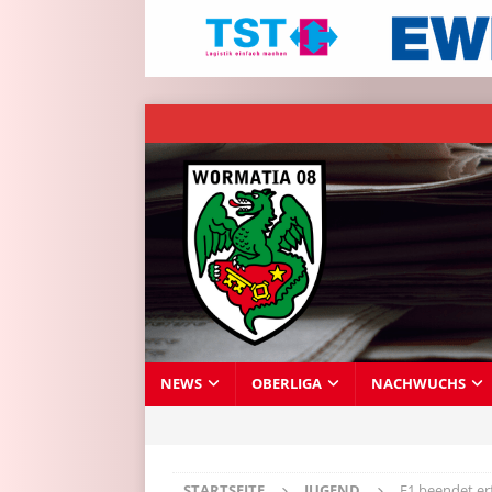
NEWS
OBERLIGA
NACHWUCHS
STARTSEITE
JUGEND
F1 beendet er