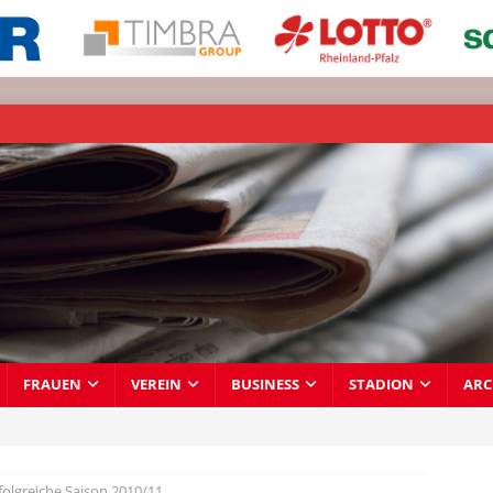
FRAUEN
VEREIN
BUSINESS
STADION
ARC
folgreiche Saison 2010/11