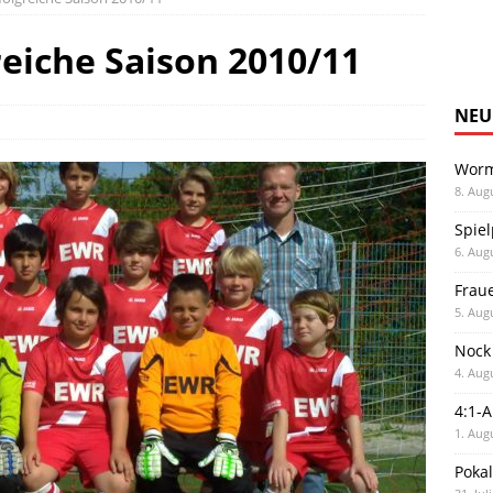
reiche Saison 2010/11
NEU
Worm
8. Aug
Spiel
6. Aug
Frau
5. Aug
Nock
4. Aug
4:1-
1. Aug
Poka