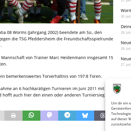
31. Jul
Worm
30. Jul
Dein
tia 08 Worms (Jahrgang 2002) beendete am So., den
28. Jul
 gegen die TSG Pfeddersheim die Freundschaftsspielrunde
Neue
.
28. Jul
die Mannschaft von Trainer Marc Heidenmann insgesamt 15
Neue 
ten.
27. Jul
 ein bemerkenswertes Torverhältnis von 197:8 Toren.
lnahme an 6 hochkarätigen Turnieren im Juni 2011 mit
d hofft auch hier den einen oder anderen Turniersieg
Um dir ein 
Geräteinfor
Technologie
auf dieser 
zurückziehs