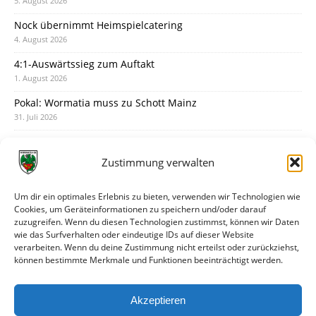
5. August 2026
Nock übernimmt Heimspielcatering
4. August 2026
4:1-Auswärtssieg zum Auftakt
1. August 2026
Pokal: Wormatia muss zu Schott Mainz
31. Juli 2026
Wormatia trauert um Jürgen Dinger
30. Juli 2026
Zustimmung verwalten
Deine Spielminute: 89+1
28. Juli 2026
Um dir ein optimales Erlebnis zu bieten, verwenden wir Technologien wie
Cookies, um Geräteinformationen zu speichern und/oder darauf
Neuer Rückensponsor
zuzugreifen. Wenn du diesen Technologien zustimmst, können wir Daten
28. Juli 2026
wie das Surfverhalten oder eindeutige IDs auf dieser Website
verarbeiten. Wenn du deine Zustimmung nicht erteilst oder zurückziehst,
Neue Podcast-Folge: So tickt Björn!
können bestimmte Merkmale und Funktionen beeinträchtigt werden.
27. Juli 2026
Eindrücke vom Stadionfest
Akzeptieren
27. Juli 2026