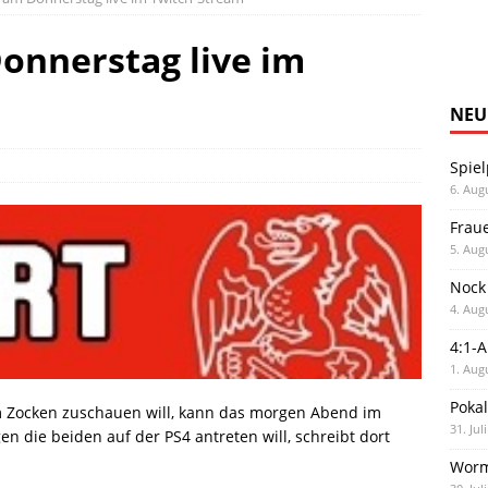
onnerstag live im
NEU
Spiel
6. Aug
Frau
5. Aug
Nock
4. Aug
4:1-
1. Aug
Poka
 Zocken zuschauen will, kann das morgen Abend im
31. Jul
n die beiden auf der PS4 antreten will, schreibt dort
Worm