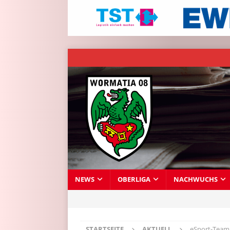
NEWS
OBERLIGA
NACHWUCHS
STARTSEITE
AKTUELL
eSport-Team 