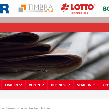
FRAUEN
VEREIN
BUSINESS
STADION
ARC
am Donnerstag live im Twitch-Stream