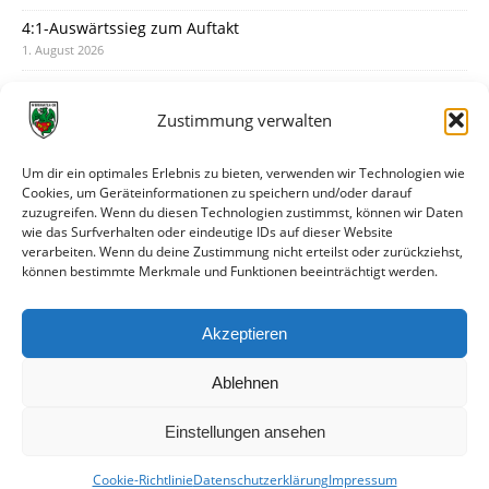
4:1-Auswärtssieg zum Auftakt
1. August 2026
Pokal: Wormatia muss zu Schott Mainz
31. Juli 2026
Zustimmung verwalten
Wormatia trauert um Jürgen Dinger
30. Juli 2026
Um dir ein optimales Erlebnis zu bieten, verwenden wir Technologien wie
Cookies, um Geräteinformationen zu speichern und/oder darauf
Deine Spielminute: 89+1
zuzugreifen. Wenn du diesen Technologien zustimmst, können wir Daten
28. Juli 2026
wie das Surfverhalten oder eindeutige IDs auf dieser Website
verarbeiten. Wenn du deine Zustimmung nicht erteilst oder zurückziehst,
Neuer Rückensponsor
können bestimmte Merkmale und Funktionen beeinträchtigt werden.
28. Juli 2026
Neue Podcast-Folge: So tickt Björn!
Akzeptieren
27. Juli 2026
Ablehnen
Einstellungen ansehen
Cookie-Richtlinie
Datenschutzerklärung
Impressum
© VfR Wormatia Worms