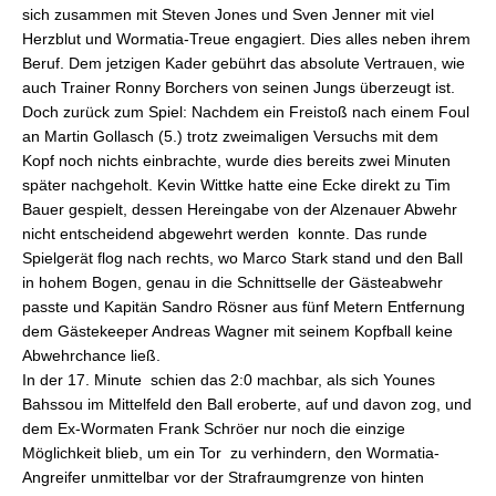
sich zusammen mit Steven Jones und Sven Jenner mit viel
Herzblut und Wormatia-Treue engagiert. Dies alles neben ihrem
Beruf. Dem jetzigen Kader gebührt das absolute Vertrauen, wie
auch Trainer Ronny Borchers von seinen Jungs überzeugt ist.
Doch zurück zum Spiel: Nachdem ein Freistoß nach einem Foul
an Martin Gollasch (5.) trotz zweimaligen Versuchs mit dem
Kopf noch nichts einbrachte, wurde dies bereits zwei Minuten
später nachgeholt. Kevin Wittke hatte eine Ecke direkt zu Tim
Bauer gespielt, dessen Hereingabe von der Alzenauer Abwehr
nicht entscheidend abgewehrt werden konnte. Das runde
Spielgerät flog nach rechts, wo Marco Stark stand und den Ball
in hohem Bogen, genau in die Schnittselle der Gästeabwehr
passte und Kapitän Sandro Rösner aus fünf Metern Entfernung
dem Gästekeeper Andreas Wagner mit seinem Kopfball keine
Abwehrchance ließ.
In der 17. Minute schien das 2:0 machbar, als sich Younes
Bahssou im Mittelfeld den Ball eroberte, auf und davon zog, und
dem Ex-Wormaten Frank Schröer nur noch die einzige
Möglichkeit blieb, um ein Tor zu verhindern, den Wormatia-
Angreifer unmittelbar vor der Strafraumgrenze von hinten