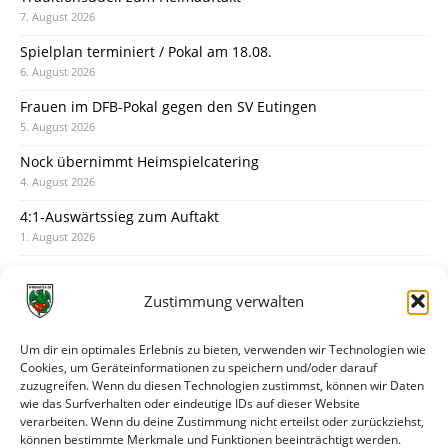
7. August 2026
Spielplan terminiert / Pokal am 18.08.
6. August 2026
Frauen im DFB-Pokal gegen den SV Eutingen
5. August 2026
Nock übernimmt Heimspielcatering
4. August 2026
4:1-Auswärtssieg zum Auftakt
1. August 2026
Pokal: Wormatia muss zu Schott Mainz
31. Juli 2026
Zustimmung verwalten
Wormatia trauert um Jürgen Dinger
30. Juli 2026
Um dir ein optimales Erlebnis zu bieten, verwenden wir Technologien wie
Cookies, um Geräteinformationen zu speichern und/oder darauf
Deine Spielminute: 89+1
zuzugreifen. Wenn du diesen Technologien zustimmst, können wir Daten
28. Juli 2026
wie das Surfverhalten oder eindeutige IDs auf dieser Website
verarbeiten. Wenn du deine Zustimmung nicht erteilst oder zurückziehst,
Neuer Rückensponsor
können bestimmte Merkmale und Funktionen beeinträchtigt werden.