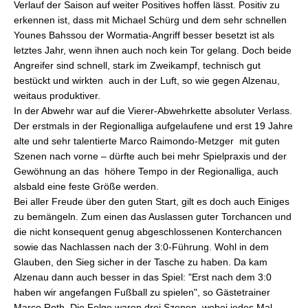
Verlauf der Saison auf weiter Positives hoffen lässt. Positiv zu
erkennen ist, dass mit Michael Schürg und dem sehr schnellen
Younes Bahssou der Wormatia-Angriff besser besetzt ist als
letztes Jahr, wenn ihnen auch noch kein Tor gelang. Doch beide
Angreifer sind schnell, stark im Zweikampf, technisch gut
bestückt und wirkten auch in der Luft, so wie gegen Alzenau,
weitaus produktiver.
In der Abwehr war auf die Vierer-Abwehrkette absoluter Verlass.
Der erstmals in der Regionalliga aufgelaufene und erst 19 Jahre
alte und sehr talentierte Marco Raimondo-Metzger  mit guten
Szenen nach vorne – dürfte auch bei mehr Spielpraxis und der
Gewöhnung an das höhere Tempo in der Regionalliga, auch
alsbald eine feste Größe werden.
Bei aller Freude über den guten Start, gilt es doch auch Einiges
zu bemängeln. Zum einen das Auslassen guter Torchancen und
die nicht konsequent genug abgeschlossenen Konterchancen
sowie das Nachlassen nach der 3:0-Führung. Wohl in dem
Glauben, den Sieg sicher in der Tasche zu haben. Da kam
Alzenau dann auch besser in das Spiel: "Erst nach dem 3:0
haben wir angefangen Fußball zu spielen", so Gästetrainer
Marco Roth. Die Folge waren drei Szenen, wobei jedes Mal