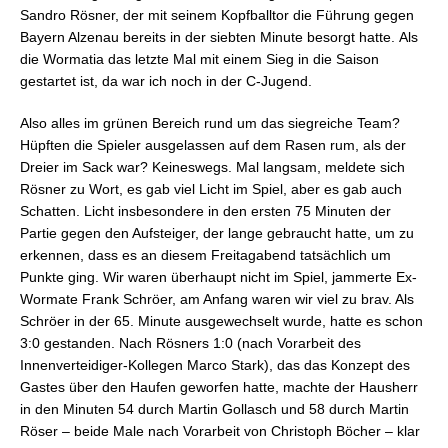
Sandro Rösner, der mit seinem Kopfballtor die Führung gegen
Bayern Alzenau bereits in der siebten Minute besorgt hatte. Als
die Wormatia das letzte Mal mit einem Sieg in die Saison
gestartet ist, da war ich noch in der C-Jugend.
Also alles im grünen Bereich rund um das siegreiche Team?
Hüpften die Spieler ausgelassen auf dem Rasen rum, als der
Dreier im Sack war? Keineswegs. Mal langsam, meldete sich
Rösner zu Wort, es gab viel Licht im Spiel, aber es gab auch
Schatten. Licht insbesondere in den ersten 75 Minuten der
Partie gegen den Aufsteiger, der lange gebraucht hatte, um zu
erkennen, dass es an diesem Freitagabend tatsächlich um
Punkte ging. Wir waren überhaupt nicht im Spiel, jammerte Ex-
Wormate Frank Schröer, am Anfang waren wir viel zu brav. Als
Schröer in der 65. Minute ausgewechselt wurde, hatte es schon
3:0 gestanden. Nach Rösners 1:0 (nach Vorarbeit des
Innenverteidiger-Kollegen Marco Stark), das das Konzept des
Gastes über den Haufen geworfen hatte, machte der Hausherr
in den Minuten 54 durch Martin Gollasch und 58 durch Martin
Röser – beide Male nach Vorarbeit von Christoph Böcher – klar