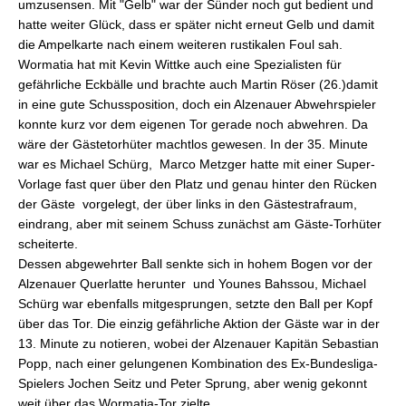
umzusensen. Mit "Gelb" war der Sünder noch gut bedient und
hatte weiter Glück, dass er später nicht erneut Gelb und damit
die Ampelkarte nach einem weiteren rustikalen Foul sah.
Wormatia hat mit Kevin Wittke auch eine Spezialisten für
gefährliche Eckbälle und brachte auch Martin Röser (26.)damit
in eine gute Schussposition, doch ein Alzenauer Abwehrspieler
konnte kurz vor dem eigenen Tor gerade noch abwehren. Da
wäre der Gästetorhüter machtlos gewesen. In der 35. Minute
war es Michael Schürg, Marco Metzger hatte mit einer Super-
Vorlage fast quer über den Platz und genau hinter den Rücken
der Gäste vorgelegt, der über links in den Gästestrafraum,
eindrang, aber mit seinem Schuss zunächst am Gäste-Torhüter
scheiterte.
Dessen abgewehrter Ball senkte sich in hohem Bogen vor der
Alzenauer Querlatte herunter und Younes Bahssou, Michael
Schürg war ebenfalls mitgesprungen, setzte den Ball per Kopf
über das Tor. Die einzig gefährliche Aktion der Gäste war in der
13. Minute zu notieren, wobei der Alzenauer Kapitän Sebastian
Popp, nach einer gelungenen Kombination des Ex-Bundesliga-
Spielers Jochen Seitz und Peter Sprung, aber wenig gekonnt
weit über das Wormatia-Tor zielte.