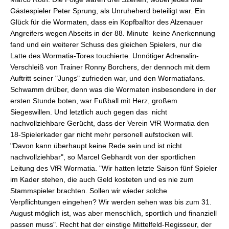
Gästespieler Peter Sprung, als Unruheherd beteiligt war. Ein
Glück für die Wormaten, dass ein Kopfballtor des Alzenauer
Angreifers wegen Abseits in der 88. Minute keine Anerkennung
fand und ein weiterer Schuss des gleichen Spielers, nur die
Latte des Wormatia-Tores touchierte. Unnötiger Adrenalin-
Verschleiß von Trainer Ronny Borchers, der dennoch mit dem
Auftritt seiner "Jungs" zufrieden war, und den Wormatiafans.
Schwamm drüber, denn was die Wormaten insbesondere in der
ersten Stunde boten, war Fußball mit Herz, großem
Siegeswillen. Und letztlich auch gegen das nicht
nachvollziehbare Gerücht, dass der Verein VfR Wormatia den
18-Spielerkader gar nicht mehr personell aufstocken will.
"Davon kann überhaupt keine Rede sein und ist nicht
nachvollziehbar", so Marcel Gebhardt von der sportlichen
Leitung des VfR Wormatia. "Wir hatten letzte Saison fünf Spieler
im Kader stehen, die auch Geld kosteten und es nie zum
Stammspieler brachten. Sollen wir wieder solche
Verpflichtungen eingehen? Wir werden sehen was bis zum 31.
August möglich ist, was aber menschlich, sportlich und finanziell
passen muss". Recht hat der einstige Mittelfeld-Regisseur, der