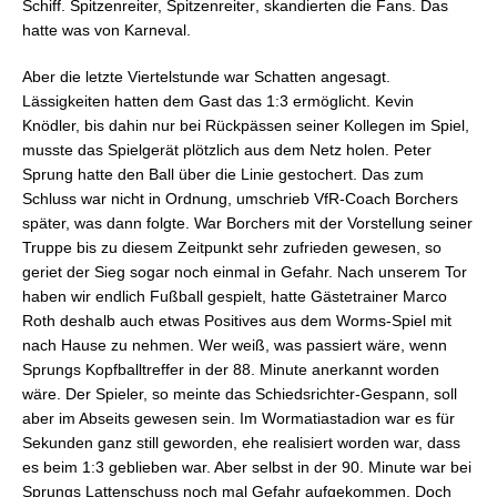
Schiff. Spitzenreiter, Spitzenreiter, skandierten die Fans. Das
hatte was von Karneval.
Aber die letzte Viertelstunde war Schatten angesagt.
Lässigkeiten hatten dem Gast das 1:3 ermöglicht. Kevin
Knödler, bis dahin nur bei Rückpässen seiner Kollegen im Spiel,
musste das Spielgerät plötzlich aus dem Netz holen. Peter
Sprung hatte den Ball über die Linie gestochert. Das zum
Schluss war nicht in Ordnung, umschrieb VfR-Coach Borchers
später, was dann folgte. War Borchers mit der Vorstellung seiner
Truppe bis zu diesem Zeitpunkt sehr zufrieden gewesen, so
geriet der Sieg sogar noch einmal in Gefahr. Nach unserem Tor
haben wir endlich Fußball gespielt, hatte Gästetrainer Marco
Roth deshalb auch etwas Positives aus dem Worms-Spiel mit
nach Hause zu nehmen. Wer weiß, was passiert wäre, wenn
Sprungs Kopfballtreffer in der 88. Minute anerkannt worden
wäre. Der Spieler, so meinte das Schiedsrichter-Gespann, soll
aber im Abseits gewesen sein. Im Wormatiastadion war es für
Sekunden ganz still geworden, ehe realisiert worden war, dass
es beim 1:3 geblieben war. Aber selbst in der 90. Minute war bei
Sprungs Lattenschuss noch mal Gefahr aufgekommen. Doch