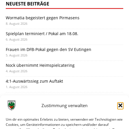
NEUESTE BEITRÄGE
Wormatia begeistert gegen Pirmasens
8. August 2026
Spielplan terminiert / Pokal am 18.08.
6. August 2026
Frauen im DFB-Pokal gegen den SV Eutingen
5. August 2026
Nock übernimmt Heimspielcatering
4. August 2026
4:1-Auswärtssieg zum Auftakt
1. August 2026
Pokal: Wormatia muss zu Schott Mainz
31. Juli 2026
Zustimmung verwalten
Wormatia trauert um Jürgen Dinger
30. Juli 2026
Um dir ein optimales Erlebnis zu bieten, verwenden wir Technologien wie
Cookies, um Geräteinformationen zu speichern und/oder darauf
Deine Spielminute: 89+1