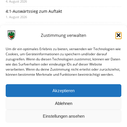
4. August 2026
4:1-Auswärtssieg zum Auftakt
1. August 2026
Pokal: Wormatia muss zu Schott Mainz
31. Juli 2026
Zustimmung verwalten
Wormatia trauert um Jürgen Dinger
30. Juli 2026
Um dir ein optimales Erlebnis zu bieten, verwenden wir Technologien wie
Cookies, um Geräteinformationen zu speichern und/oder darauf
Deine Spielminute: 89+1
zuzugreifen. Wenn du diesen Technologien zustimmst, können wir Daten
28. Juli 2026
wie das Surfverhalten oder eindeutige IDs auf dieser Website
verarbeiten. Wenn du deine Zustimmung nicht erteilst oder zurückziehst,
Neuer Rückensponsor
können bestimmte Merkmale und Funktionen beeinträchtigt werden.
28. Juli 2026
Neue Podcast-Folge: So tickt Björn!
Akzeptieren
27. Juli 2026
Ablehnen
Einstellungen ansehen