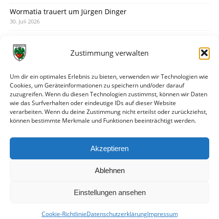
Wormatia trauert um Jürgen Dinger
30. Juli 2026
Deine Spielminute: 89+1
28. Juli 2026
Zustimmung verwalten
Neuer Rückensponsor
28. Juli 2026
Um dir ein optimales Erlebnis zu bieten, verwenden wir Technologien wie
Cookies, um Geräteinformationen zu speichern und/oder darauf
Neue Podcast-Folge: So tickt Björn!
zuzugreifen. Wenn du diesen Technologien zustimmst, können wir Daten
27. Juli 2026
wie das Surfverhalten oder eindeutige IDs auf dieser Website
verarbeiten. Wenn du deine Zustimmung nicht erteilst oder zurückziehst,
Eindrücke vom Stadionfest
können bestimmte Merkmale und Funktionen beeinträchtigt werden.
27. Juli 2026
Unterhaltsamer Abschlusstest mit später Niederlage
Akzeptieren
25. Juli 2026
Ablehnen
Einstellungen ansehen
Cookie-Richtlinie
Datenschutzerklärung
Impressum
© VfR Wormatia Worms