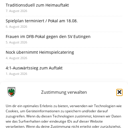
Traditionsduell zum Heimauftakt
7. August 2026
Spielplan terminiert / Pokal am 18.08.
6. August 2026
Frauen im DFB-Pokal gegen den SV Eutingen
5. August 2026
Nock übernimmt Heimspielcatering
4. August 2026
4:1-Auswärtssieg zum Auftakt
1. August 2026
Pokal: Wormatia muss zu Schott Mainz
31. Juli 2026
Zustimmung verwalten
Wormatia trauert um Jürgen Dinger
30. Juli 2026
Um dir ein optimales Erlebnis zu bieten, verwenden wir Technologien wie
Cookies, um Geräteinformationen zu speichern und/oder darauf
Deine Spielminute: 89+1
zuzugreifen. Wenn du diesen Technologien zustimmst, können wir Daten
28. Juli 2026
wie das Surfverhalten oder eindeutige IDs auf dieser Website
verarbeiten. Wenn du deine Zustimmung nicht erteilst oder zurückziehst,