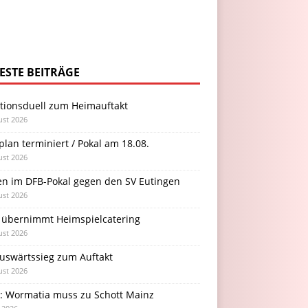
ESTE BEITRÄGE
itionsduell zum Heimauftakt
ust 2026
plan terminiert / Pokal am 18.08.
ust 2026
en im DFB-Pokal gegen den SV Eutingen
ust 2026
 übernimmt Heimspielcatering
ust 2026
Auswärtssieg zum Auftakt
ust 2026
l: Wormatia muss zu Schott Mainz