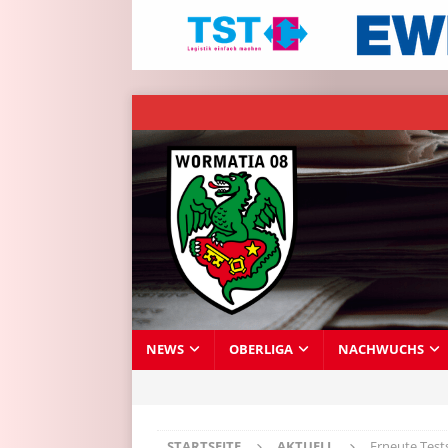
NEWS
OBERLIGA
NACHWUCHS
STARTSEITE
AKTUELL
Erneute Test