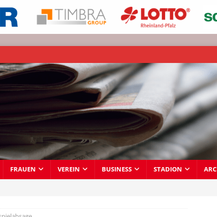
FRAUEN
VEREIN
BUSINESS
STADION
ARC
spielabsage