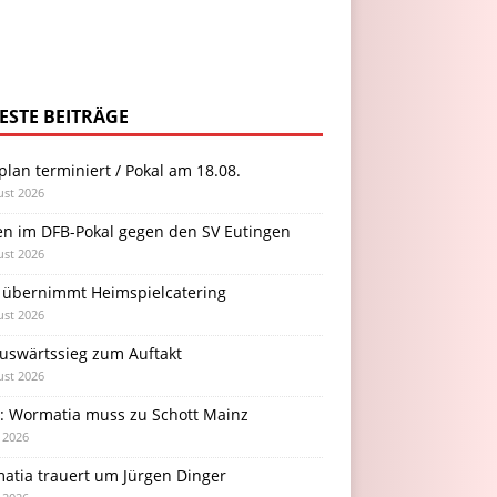
ESTE BEITRÄGE
plan terminiert / Pokal am 18.08.
ust 2026
en im DFB-Pokal gegen den SV Eutingen
ust 2026
 übernimmt Heimspielcatering
ust 2026
Auswärtssieg zum Auftakt
ust 2026
l: Wormatia muss zu Schott Mainz
i 2026
atia trauert um Jürgen Dinger