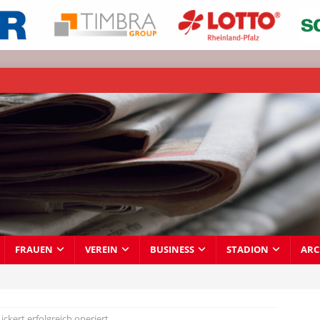
FRAUEN
VEREIN
BUSINESS
STADION
ARC
Lickert erfolgreich operiert