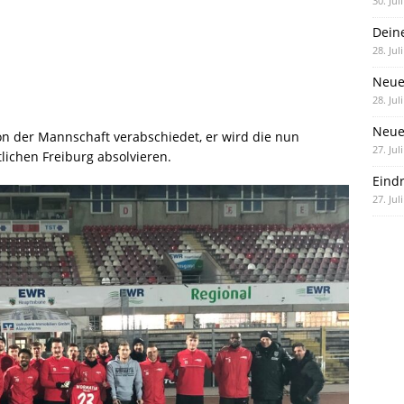
30. Jul
Dein
28. Jul
Neue
28. Jul
Neue 
von der Mannschaft verabschiedet, er wird die nun
27. Jul
ichen Freiburg absolvieren.
Eind
27. Jul