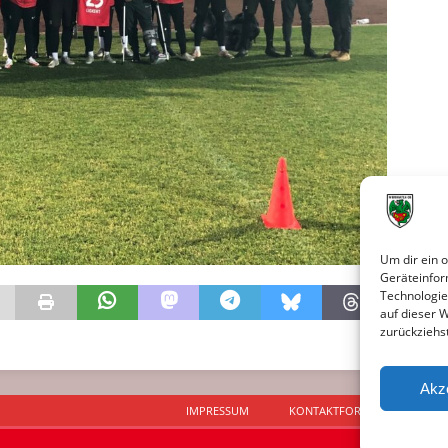
Um dir ein 
Geräteinfor
Technologie
auf dieser 
zurückziehs
Akz
IMPRESSUM
KONTAKTFORMULAR
D