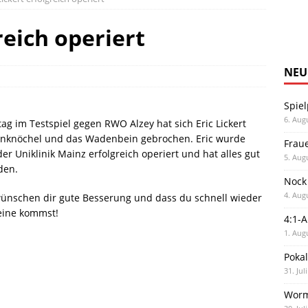
reich operiert
NEU
Spiel
6. Aug
g im Testspiel gegen RWO Alzey hat sich Eric Lickert
nknöchel und das Wadenbein gebrochen. Eric wurde
Frau
der Uniklinik Mainz erfolgreich operiert und hat alles gut
5. Aug
den.
Nock
4. Aug
wünschen dir gute Besserung und dass du schnell wieder
eine kommst!
4:1-
1. Aug
Poka
31. Jul
Worm