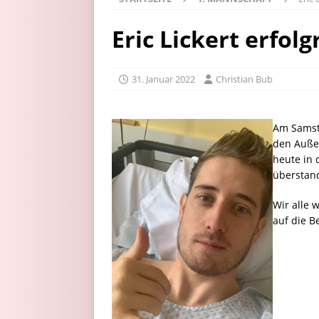
Eric Lickert erfolg
31. Januar 2022
Christian Bub
Am Samsta
den Auße
heute in 
überstan
Wir alle 
auf die B