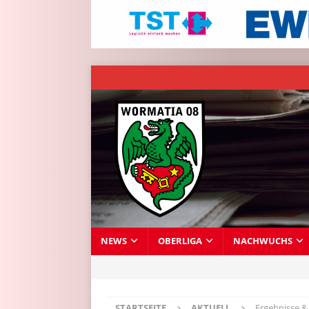
NEWS
OBERLIGA
NACHWUCHS
STARTSEITE
AKTUELL
Ergebnisse &