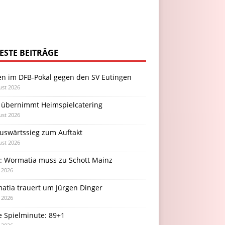
ESTE BEITRÄGE
en im DFB-Pokal gegen den SV Eutingen
ust 2026
 übernimmt Heimspielcatering
ust 2026
Auswärtssieg zum Auftakt
ust 2026
l: Wormatia muss zu Schott Mainz
i 2026
atia trauert um Jürgen Dinger
i 2026
e Spielminute: 89+1