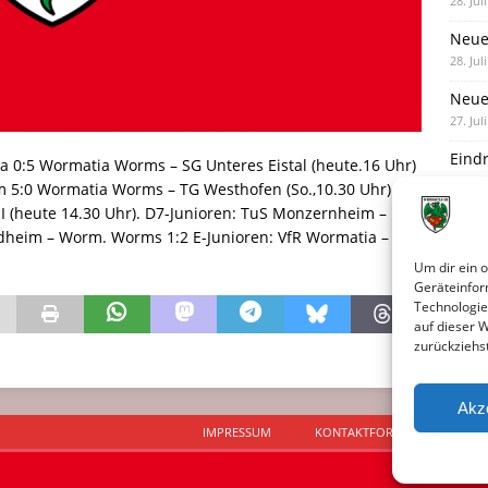
28. Jul
Neue
28. Jul
Neue 
27. Jul
Eind
a 0:5 Wormatia Worms – SG Unteres Eistal (heute.16 Uhr)
27. Jul
m 5:0 Wormatia Worms – TG Westhofen (So.,10.30 Uhr). C-
I (heute 14.30 Uhr). D7-Junioren: TuS Monzernheim –
Unte
dheim – Worm. Worms 1:2 E-Junioren: VfR Wormatia – TuS
Nied
25. Jul
Um dir ein 
Geräteinfor
Technologie
auf dieser 
zurückziehs
Akz
IMPRESSUM
KONTAKTFORMULAR
D