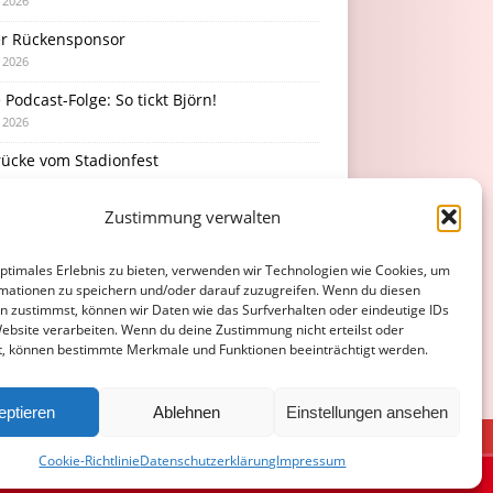
i 2026
r Rückensponsor
i 2026
Podcast-Folge: So tickt Björn!
i 2026
rücke vom Stadionfest
i 2026
Zustimmung verwalten
rhaltsamer Abschlusstest mit später
erlage
i 2026
optimales Erlebnis zu bieten, verwenden wir Technologien wie Cookies, um
mationen zu speichern und/oder darauf zuzugreifen. Wenn du diesen
n zustimmst, können wir Daten wie das Surfverhalten oder eindeutige IDs
Website verarbeiten. Wenn du deine Zustimmung nicht erteilst oder
t, können bestimmte Merkmale und Funktionen beeinträchtigt werden.
eptieren
Ablehnen
Einstellungen ansehen
ATENSCHUTZERKLÄRUNG
COOKIE-RICHTLINIE (EU)
Cookie-Richtlinie
Datenschutzerklärung
Impressum