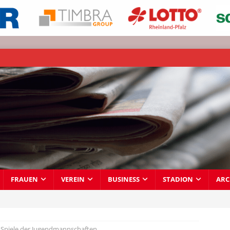
FRAUEN
VEREIN
BUSINESS
STADION
ARC
 Spiele der Jugendmannschaften