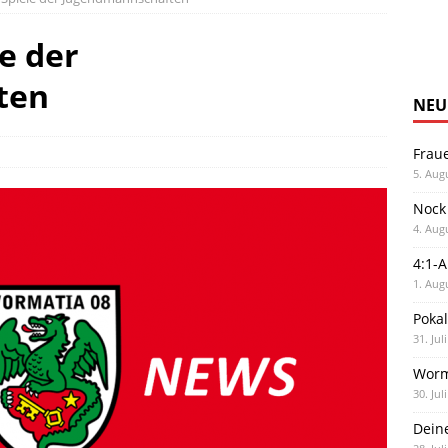
e der
ten
NEU
Frau
5. Aug
Nock
4. Aug
4:1-
1. Aug
Poka
31. Jul
Worm
30. Jul
Dein