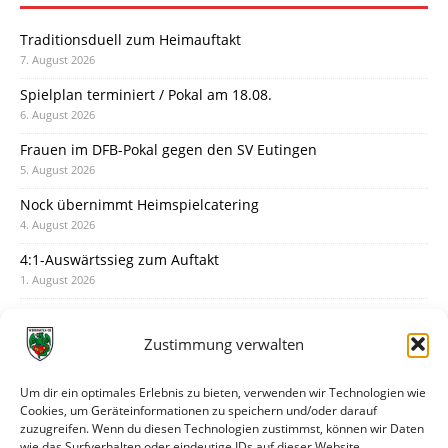
Traditionsduell zum Heimauftakt
7. August 2026
Spielplan terminiert / Pokal am 18.08.
6. August 2026
Frauen im DFB-Pokal gegen den SV Eutingen
5. August 2026
Nock übernimmt Heimspielcatering
4. August 2026
4:1-Auswärtssieg zum Auftakt
1. August 2026
Pokal: Wormatia muss zu Schott Mainz
31. Juli 2026
Zustimmung verwalten
Wormatia trauert um Jürgen Dinger
30. Juli 2026
Um dir ein optimales Erlebnis zu bieten, verwenden wir Technologien wie
Cookies, um Geräteinformationen zu speichern und/oder darauf
Deine Spielminute: 89+1
zuzugreifen. Wenn du diesen Technologien zustimmst, können wir Daten
28. Juli 2026
wie das Surfverhalten oder eindeutige IDs auf dieser Website