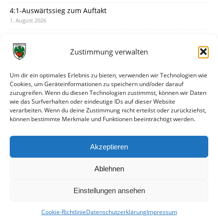
4:1-Auswärtssieg zum Auftakt
1. August 2026
Pokal: Wormatia muss zu Schott Mainz
31. Juli 2026
Zustimmung verwalten
Wormatia trauert um Jürgen Dinger
30. Juli 2026
Um dir ein optimales Erlebnis zu bieten, verwenden wir Technologien wie
Cookies, um Geräteinformationen zu speichern und/oder darauf
Deine Spielminute: 89+1
zuzugreifen. Wenn du diesen Technologien zustimmst, können wir Daten
28. Juli 2026
wie das Surfverhalten oder eindeutige IDs auf dieser Website
verarbeiten. Wenn du deine Zustimmung nicht erteilst oder zurückziehst,
Neuer Rückensponsor
können bestimmte Merkmale und Funktionen beeinträchtigt werden.
28. Juli 2026
Neue Podcast-Folge: So tickt Björn!
Akzeptieren
27. Juli 2026
Ablehnen
Einstellungen ansehen
Cookie-Richtlinie
Datenschutzerklärung
Impressum
© VfR Wormatia Worms