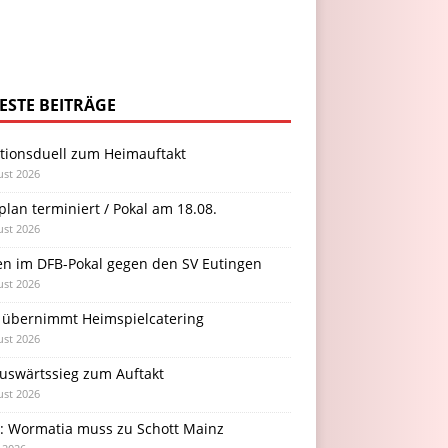
ESTE BEITRÄGE
itionsduell zum Heimauftakt
ust 2026
plan terminiert / Pokal am 18.08.
ust 2026
en im DFB-Pokal gegen den SV Eutingen
ust 2026
 übernimmt Heimspielcatering
ust 2026
Auswärtssieg zum Auftakt
ust 2026
l: Wormatia muss zu Schott Mainz