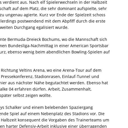
 verdient aus. Nach elf Spielerwechseln in der Halbzeit
aft auf dem Platz, die sehr dominant aufspielte, sehr
el zu ungenau agierte. Kurz vor Ende der Spielzeit schoss
allerdings postwendend mit dem Abpfiff durch die erste
eiten Durchgang egalisiert wurde.
annte Bermuda-Dreieck Bochums, wo die Mannschaft sich
amen Bundesliga-Nachmittag in einer American Sportsbar
kurz, ebenso wenig beim abendlichen Bowling-Spielen auf
 Richtung Veltins Arena, wo eine Arena-Tour auf dem
Pressekonferenz, Stadionrasen, Einlauf-Tunnel und
 hier aus nächster Nähe begutachtet werden. Ebenso hat
alke 04 erfahren dürfen. Arbeit, Zusammenhalt,
später selbst zeigen wollte.
lys Schalker und einem belebenden Spaziergang
ende Spiel auf einem Nebenplatz des Stadions vor. Die
n Halbzeit konsequent die Vorgaben des Trainerteams um
n harter Defensiv-Arbeit inklusive einer überragenden