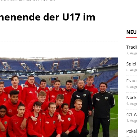
chenende der U17 im
NEU
Trad
7. Aug
Spiel
6. Aug
Frau
5. Aug
Nock
4. Aug
4:1-
1. Aug
Poka