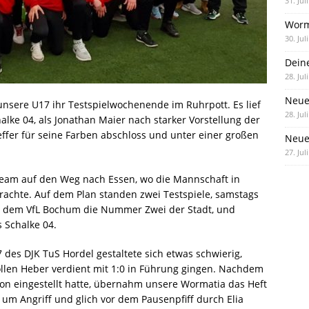
31. Jul
Worm
30. Jul
Dein
28. Jul
Neue
nsere U17 ihr Testspielwochenende im Ruhrpott. Es lief
28. Jul
alke 04, als Jonathan Maier nach starker Vorstellung der
ffer für seine Farben abschloss und unter einer großen
Neue 
27. Jul
eam auf den Weg nach Essen, wo die Mannschaft in
achte. Auf dem Plan standen zwei Testspiele, samstags
er dem VfL Bochum die Nummer Zwei der Stadt, und
 Schalke 04.
des DJK TuS Hordel gestaltete sich etwas schwierig,
llen Heber verdient mit 1:0 in Führung gingen. Nachdem
on eingestellt hatte, übernahm unsere Wormatia das Heft
f um Angriff und glich vor dem Pausenpfiff durch Elia