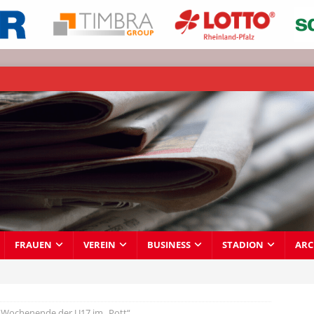
FRAUEN
VEREIN
BUSINESS
STADION
ARC
s Wochenende der U17 im „Pott“