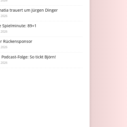
i 2026
atia trauert um Jürgen Dinger
i 2026
e Spielminute: 89+1
i 2026
r Rückensponsor
i 2026
Podcast-Folge: So tickt Björn!
i 2026