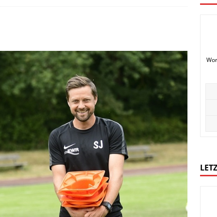
Wor
LETZ