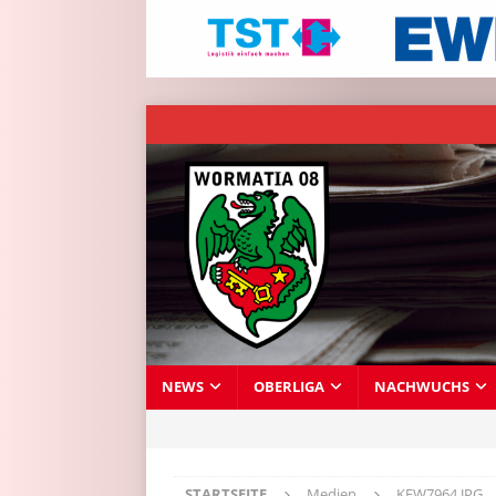
NEWS
OBERLIGA
NACHWUCHS
STARTSEITE
Medien
KFW7964.JPG