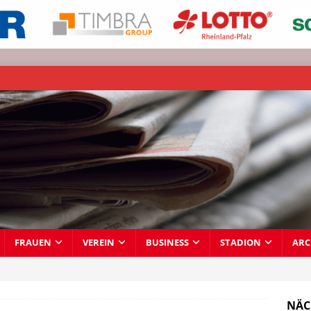
FRAUEN
VEREIN
BUSINESS
STADION
ARC
NÄC