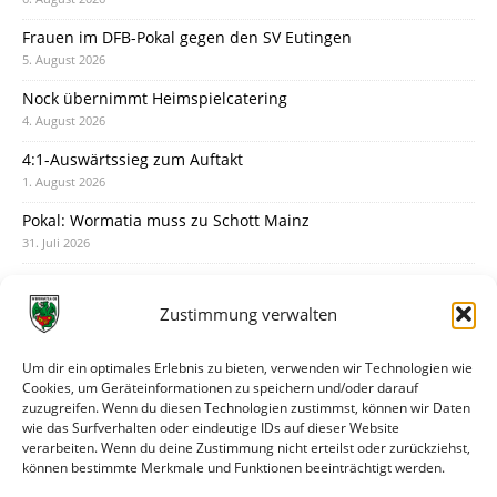
Frauen im DFB-Pokal gegen den SV Eutingen
5. August 2026
Nock übernimmt Heimspielcatering
4. August 2026
4:1-Auswärtssieg zum Auftakt
1. August 2026
Pokal: Wormatia muss zu Schott Mainz
31. Juli 2026
Wormatia trauert um Jürgen Dinger
30. Juli 2026
Zustimmung verwalten
Deine Spielminute: 89+1
28. Juli 2026
Um dir ein optimales Erlebnis zu bieten, verwenden wir Technologien wie
Cookies, um Geräteinformationen zu speichern und/oder darauf
Neuer Rückensponsor
zuzugreifen. Wenn du diesen Technologien zustimmst, können wir Daten
28. Juli 2026
wie das Surfverhalten oder eindeutige IDs auf dieser Website
verarbeiten. Wenn du deine Zustimmung nicht erteilst oder zurückziehst,
Neue Podcast-Folge: So tickt Björn!
können bestimmte Merkmale und Funktionen beeinträchtigt werden.
27. Juli 2026