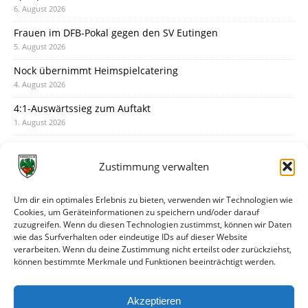
6. August 2026
Frauen im DFB-Pokal gegen den SV Eutingen
5. August 2026
Nock übernimmt Heimspielcatering
4. August 2026
4:1-Auswärtssieg zum Auftakt
1. August 2026
Pokal: Wormatia muss zu Schott Mainz
31. Juli 2026
Zustimmung verwalten
Wormatia trauert um Jürgen Dinger
30. Juli 2026
Um dir ein optimales Erlebnis zu bieten, verwenden wir Technologien wie
Cookies, um Geräteinformationen zu speichern und/oder darauf
Deine Spielminute: 89+1
zuzugreifen. Wenn du diesen Technologien zustimmst, können wir Daten
28. Juli 2026
wie das Surfverhalten oder eindeutige IDs auf dieser Website
verarbeiten. Wenn du deine Zustimmung nicht erteilst oder zurückziehst,
Neuer Rückensponsor
können bestimmte Merkmale und Funktionen beeinträchtigt werden.
28. Juli 2026
Neue Podcast-Folge: So tickt Björn!
Akzeptieren