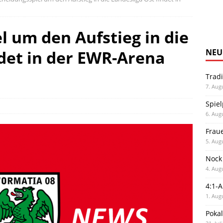
l um den Aufstieg in die
ndet in der EWR-Arena
NEU
Trad
7. Aug
Spiel
6. Aug
Frau
5. Aug
Nock
4. Aug
4:1-
1. Aug
Poka