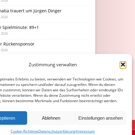
i 2026
atia trauert um Jürgen Dinger
i 2026
e Spielminute: 89+1
i 2026
r Rückensponsor
i 2026
Podcast-Folge: So tickt Björn!
Zustimmung verwalten
i 2026
optimales Erlebnis zu bieten, verwenden wir Technologien wie Cookies, um
mationen zu speichern und/oder darauf zuzugreifen. Wenn du diesen
n zustimmst, können wir Daten wie das Surfverhalten oder eindeutige IDs
Website verarbeiten. Wenn du deine Zustimmung nicht erteilst oder
t, können bestimmte Merkmale und Funktionen beeinträchtigt werden.
eptieren
Ablehnen
Einstellungen ansehen
ATENSCHUTZERKLÄRUNG
COOKIE-RICHTLINIE (EU)
Cookie-Richtlinie
Datenschutzerklärung
Impressum