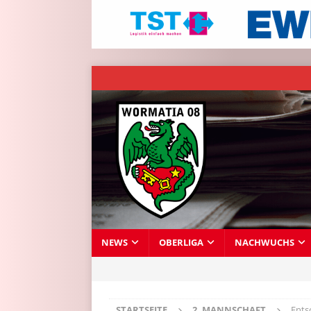
NEWS
OBERLIGA
NACHWUCHS
STARTSEITE
2. MANNSCHAFT
Ents