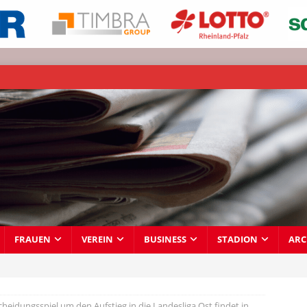
FRAUEN
VEREIN
BUSINESS
STADION
ARC
cheidungsspiel um den Aufstieg in die Landesliga Ost findet in