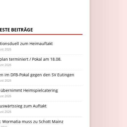
ESTE BEITRÄGE
itionsduell zum Heimauftakt
ust 2026
plan terminiert / Pokal am 18.08.
ust 2026
en im DFB-Pokal gegen den SV Eutingen
ust 2026
 übernimmt Heimspielcatering
ust 2026
Auswärtssieg zum Auftakt
ust 2026
l: Wormatia muss zu Schott Mainz