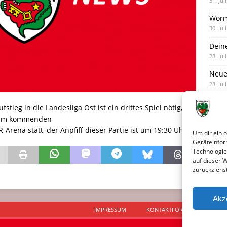
31. Jul
Worm
30. Jul
Dein
28. Jul
Neue
28. Jul
Neue 
tieg in die Landesliga Ost ist ein drittes Spiel nötig, um
27. Jul
det am kommenden
rena statt, der Anpfiff dieser Partie ist um 19:30 Uhr.
Um dir ein 
Geräteinfor
Technologie
auf dieser 
zurückziehs
Akz
IMPRESSUM
KONTAKTFORMULAR
D