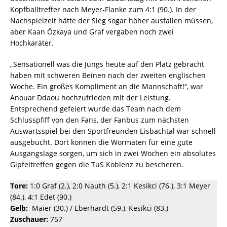
Kopfballtreffer nach Meyer-Flanke zum 4:1 (90.). In der
Nachspielzeit hätte der Sieg sogar höher ausfallen müssen,
aber Kaan Özkaya und Graf vergaben noch zwei
Hochkaräter.
„Sensationell was die Jungs heute auf den Platz gebracht
haben mit schweren Beinen nach der zweiten englischen
Woche. Ein großes Kompliment an die Mannschaft!“, war
Anouar Ddaou hochzufrieden mit der Leistung.
Entsprechend gefeiert wurde das Team nach dem
Schlusspfiff von den Fans, der Fanbus zum nächsten
Auswärtsspiel bei den Sportfreunden Eisbachtal war schnell
ausgebucht. Dort können die Wormaten für eine gute
Ausgangslage sorgen, um sich in zwei Wochen ein absolutes
Gipfeltreffen gegen die TuS Koblenz zu bescheren.
Tore:
1:0 Graf (2.), 2:0 Nauth (5.), 2:1 Kesikci (76.), 3:1 Meyer
(84.), 4:1 Edet (90.)
Gelb:
Maier (30.) / Eberhardt (59.), Kesikci (83.)
Zuschauer:
757