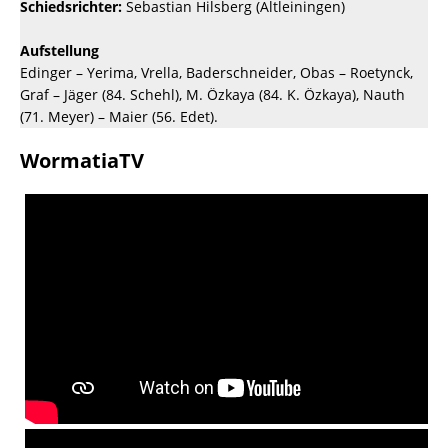
Schiedsrichter:
Sebastian Hilsberg (Altleiningen)
Aufstellung
Edinger – Yerima, Vrella, Baderschneider, Obas – Roetynck,
Graf – Jäger (84. Schehl), M. Özkaya (84. K. Özkaya), Nauth
(71. Meyer) – Maier (56. Edet).
WormatiaTV