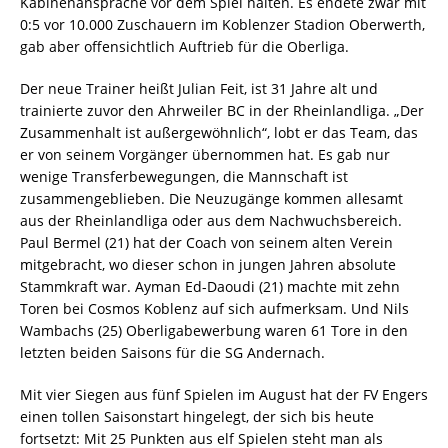
Kabinenansprache vor dem Spiel halten. Es endete zwar mit
0:5 vor 10.000 Zuschauern im Koblenzer Stadion Oberwerth,
gab aber offensichtlich Auftrieb für die Oberliga.
Der neue Trainer heißt Julian Feit, ist 31 Jahre alt und
trainierte zuvor den Ahrweiler BC in der Rheinlandliga. „Der
Zusammenhalt ist außergewöhnlich“, lobt er das Team, das
er von seinem Vorgänger übernommen hat. Es gab nur
wenige Transferbewegungen, die Mannschaft ist
zusammengeblieben. Die Neuzugänge kommen allesamt
aus der Rheinlandliga oder aus dem Nachwuchsbereich.
Paul Bermel (21) hat der Coach von seinem alten Verein
mitgebracht, wo dieser schon in jungen Jahren absolute
Stammkraft war. Ayman Ed-Daoudi (21) machte mit zehn
Toren bei Cosmos Koblenz auf sich aufmerksam. Und Nils
Wambachs (25) Oberligabewerbung waren 61 Tore in den
letzten beiden Saisons für die SG Andernach.
Mit vier Siegen aus fünf Spielen im August hat der FV Engers
einen tollen Saisonstart hingelegt, der sich bis heute
fortsetzt: Mit 25 Punkten aus elf Spielen steht man als