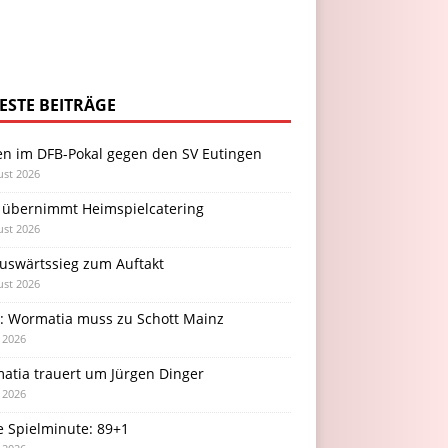
ESTE BEITRÄGE
en im DFB-Pokal gegen den SV Eutingen
ust 2026
 übernimmt Heimspielcatering
ust 2026
Auswärtssieg zum Auftakt
ust 2026
l: Wormatia muss zu Schott Mainz
i 2026
atia trauert um Jürgen Dinger
i 2026
e Spielminute: 89+1