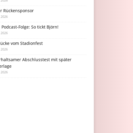
i 2026
r Rückensponsor
i 2026
Podcast-Folge: So tickt Björn!
i 2026
rücke vom Stadionfest
i 2026
rhaltsamer Abschlusstest mit später
erlage
i 2026