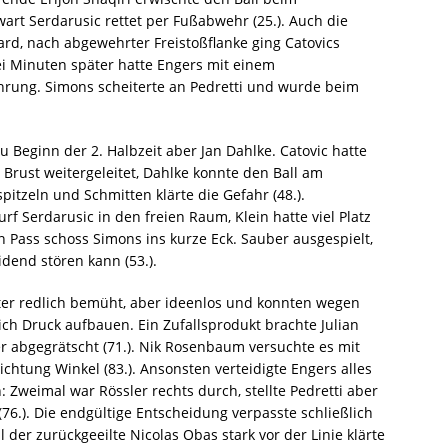
art Serdarusic rettet per Fußabwehr (25.). Auch die
ard, nach abgewehrter Freistoßflanke ging Catovics
ei Minuten später hatte Engers mit einem
rung. Simons scheiterte an Pedretti und wurde beim
Beginn der 2. Halbzeit aber Jan Dahlke. Catovic hatte
 Brust weitergeleitet, Dahlke konnte den Ball am
itzeln und Schmitten klärte die Gefahr (48.).
f Serdarusic in den freien Raum, Klein hatte viel Platz
n Pass schoss Simons ins kurze Eck. Sauber ausgespielt,
idend stören kann (53.).
ter redlich bemüht, aber ideenlos und konnten wegen
ich Druck aufbauen. Ein Zufallsprodukt brachte Julian
r abgegrätscht (71.). Nik Rosenbaum versuchte es mit
htung Winkel (83.). Ansonsten verteidigte Engers alles
weimal war Rössler rechts durch, stellte Pedretti aber
(76.). Die endgültige Entscheidung verpasste schließlich
der zurückgeeilte Nicolas Obas stark vor der Linie klärte