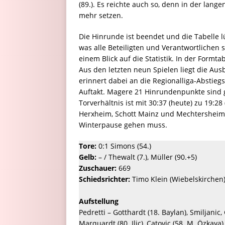
(89.). Es reichte auch so, denn in der lan
mehr setzen.
Die Hinrunde ist beendet und die Tabelle lüg
was alle Beteiligten und Verantwortlichen 
einem Blick auf die Statistik. In der Formtab
Aus den letzten neun Spielen liegt die Aus
erinnert dabei an die Regionalliga-Abstie
Auftakt. Magere 21 Hinrundenpunkte sind 
Torverhältnis ist mit 30:37 (heute) zu 19:28
Herxheim, Schott Mainz und Mechtersheim 
Winterpause gehen muss.
Tore:
0:1 Simons (54.)
Gelb:
– / Thewalt (7.), Müller (90.+5)
Zuschauer:
669
Schiedsrichter:
Timo Klein (Wiebelskirchen
Aufstellung
Pedretti – Gotthardt (18. Baylan), Smiljanic
Marquardt (80. Ilic), Catovic (58. M. Özkaya)