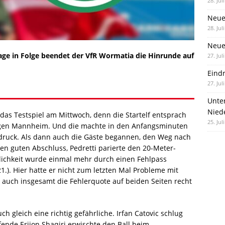
28. Jul
Neue
28. Jul
Neue 
lage in Folge beendet der VfR Wormatia die Hinrunde auf
27. Jul
Eind
27. Jul
Unte
Nied
 das Testspiel am Mittwoch, denn die Startelf entsprach
25. Jul
gegen Mannheim. Und die machte in den Anfangsminuten
druck. Als dann auch die Gäste begannen, den Weg nach
nen guten Abschluss, Pedretti parierte den 20-Meter-
glichkeit wurde einmal mehr durch einen Fehlpass
(21.). Hier hatte er nicht zum letzten Mal Probleme mit
 auch insgesamt die Fehlerquote auf beiden Seiten recht
 gleich eine richtig gefährliche. Irfan Catovic schlug
ufende Erijon Shaqiri erwischte den Ball beim