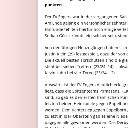
punkten.
Der FV Engers war in der vergangenen Saiso
Am Ende gelang ein versöhnlicher zehnter T
Hinrunde fehlten hierfür noch einige verle
Serkan Göcer könnte ein solcher sein, stan
Von den übrigen Neuzugängen haben sich i
Justin Klein (29) festgespielt, dazu der vo
Die aktuell besten Torschützen sind die gl
steht bei sieben Treffern (23/24: 14), Lin
Kevin Lahn bei vier Toren (23/24: 12).
Auswärts ist der FV Engers deutlich erfolg
liegt, dass die Spitzenteams Pirmasens, F
sind. So gab es den ersten heimischen Pun
letzten beiden Heimspiele gegen Eppelbor
werden. Dem Kantersieg gegen Eppelborn g
zuletzt in Idar-Oberstein gab es eine Niede
dagegen alle gewonnen werden: Das Derby 