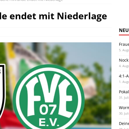
e endet mit Niederlage
NEU
Frau
5. Aug
Nock
4. Aug
4:1-
1. Aug
Poka
31. Jul
Worm
30. Jul
Dein