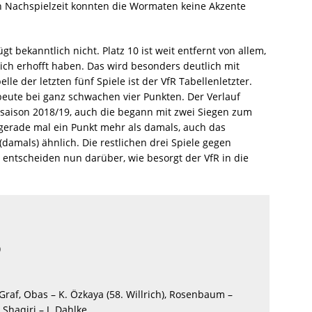
gen Nachspielzeit konnten die Wormaten keine Akzente
t bekanntlich nicht. Platz 10 ist weit entfernt von allem,
sich erhofft haben. Das wird besonders deutlich mit
elle der letzten fünf Spiele ist der VfR Tabellenletzter.
beute bei ganz schwachen vier Punkten. Der Verlauf
gssaison 2018/19, auch die begann mit zwei Siegen zum
gerade mal ein Punkt mehr als damals, auch das
 (damals) ähnlich. Die restlichen drei Spiele gegen
entscheiden nun darüber, wie besorgt der VfR in die
)
, Graf, Obas – K. Özkaya (58. Willrich), Rosenbaum –
, Shaqiri – J. Dahlke.