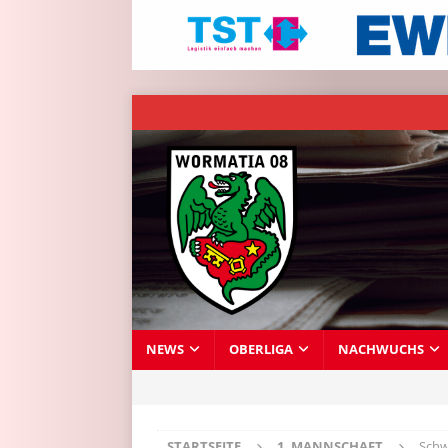
NEWS
OBERLIGA
NACHWUCHS
STARTSEITE
1. MANNSCHAFT
Schw