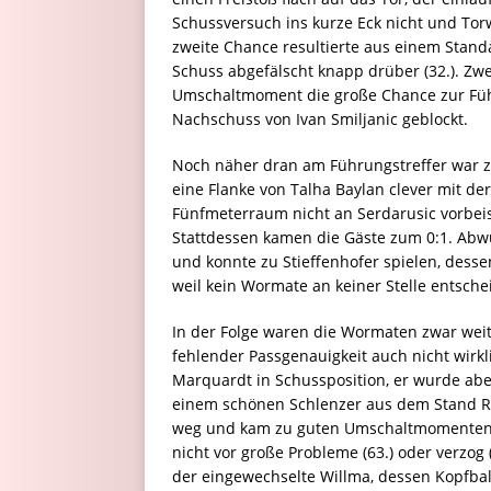
Schussversuch ins kurze Eck nicht und Torw
zweite Chance resultierte aus einem Stand
Schuss abgefälscht knapp drüber (32.). Zw
Umschaltmoment die große Chance zur Füh
Nachschuss von Ivan Smiljanic geblockt.
Noch näher dran am Führungstreffer war zu 
eine Flanke von Talha Baylan clever mit der
Fünfmeterraum nicht an Serdarusic vorbeisp
Stattdessen kamen die Gäste zum 0:1. Abwur
und konnte zu Stieffenhofer spielen, desse
weil kein Wormate an keiner Stelle entsche
In der Folge waren die Wormaten zwar wei
fehlender Passgenauigkeit auch nicht wirkl
Marquardt in Schussposition, er wurde abe
einem schönen Schlenzer aus dem Stand Ric
weg und kam zu guten Umschaltmomenten: Z
nicht vor große Probleme (63.) oder verzog 
der eingewechselte Willma, dessen Kopfball 