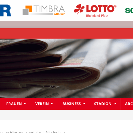
FRAUEN
VEREIN
BUSINESS
STADION
ARC
ache Hinrunde endet mit Niederlage