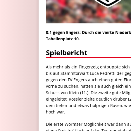
0:1 gegen Engers: Durch die vierte Nieder
Tabellenplatz 10.
Spielbericht
Als mehr als ein Fingerzeig entpuppte sich
bis auf Stammtorwart Luca Pedretti der 
gegen den FV Engers auch einen guten Ein
vorne zu suchen, hatten sie auch gleich ei
Schuss von Klein (11.). Die zweite gute Mö
eingeleitet, Rössler zielte deutlich drüber 
dem tiefen und etwas holprigen Rasen, wie
hoch war.
Die erste Wormser Möglichkeit war dann auch
einen Freistoß flach auf das Tor, der einla