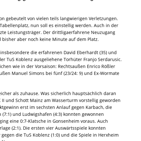
n gebeutelt von vielen teils langwierigen Verletzungen.
abellenplatz, nun soll es einstellig werden. Auch in der
tzte Leistungsträger. Der drittligaerfahrene Neuzugang
d bisher aber noch keine Minute auf dem Platz.
nsbesondere die erfahrenen David Eberhardt (35) und
n der TuS Koblenz ausgeliehene Torhüter Franjo Serdarusic.
eichen wie in der Vorsaison: Rechtsaußen Enrico Rößler
ksaußen Manuel Simons bei fünf (23/24: 9) und Ex-Wormate
reicher als zuhause. Was sicherlich hauptsächlich daran
CK II und Schott Mainz am Wasserturm vorstellig geworden
ktgewinn erst im sechsten Anlauf gegen Karbach, die
n (7:1) und Ludwigshafen (4:3) konnten gewonnen
ing eine 0:7-Klatsche in Gonsenheim voraus. Auch
rlage (2:1). Die ersten vier Auswärtsspiele konnten
gegen die TuS Koblenz (1:0) und die Spiele in Herxheim