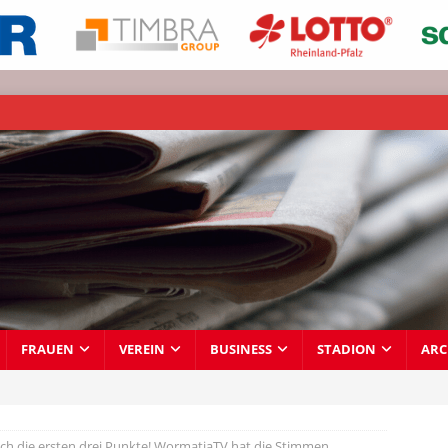
FRAUEN
VEREIN
BUSINESS
STADION
ARC
ich die ersten drei Punkte! WormatiaTV hat die Stimmen.