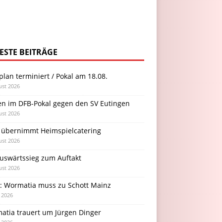
ESTE BEITRÄGE
plan terminiert / Pokal am 18.08.
ust 2026
en im DFB-Pokal gegen den SV Eutingen
ust 2026
 übernimmt Heimspielcatering
ust 2026
Auswärtssieg zum Auftakt
ust 2026
l: Wormatia muss zu Schott Mainz
i 2026
atia trauert um Jürgen Dinger