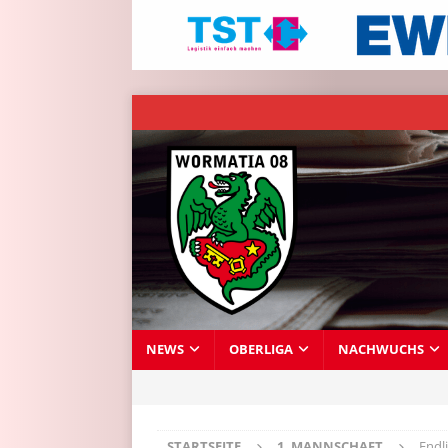
NEWS
OBERLIGA
NACHWUCHS
STARTSEITE
1. MANNSCHAFT
Endl