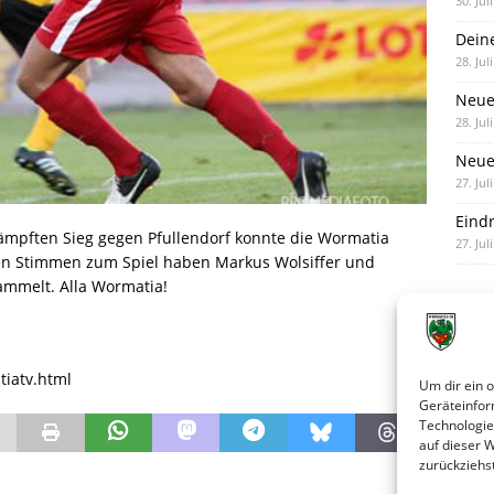
30. Jul
Dein
28. Jul
Neue
28. Jul
Neue 
27. Jul
Eind
kämpften Sieg gegen Pfullendorf konnte die Wormatia
27. Jul
igen Stimmen zum Spiel haben Markus Wolsiffer und
mmelt. Alla Wormatia!
iatv.html
Um dir ein 
Geräteinfor
Technologie
auf dieser 
zurückziehs