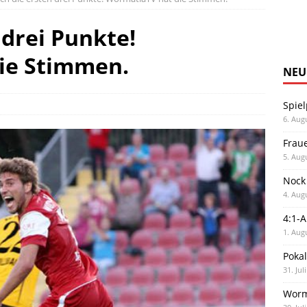
 drei Punkte!
ie Stimmen.
NEU
Spiel
6. Aug
Frau
5. Aug
Nock
4. Aug
4:1-
1. Aug
Poka
31. Jul
Worm