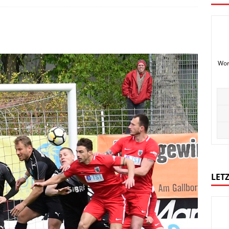
Wor
LETZ