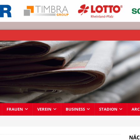
FRAUEN
VEREIN
BUSINESS
STADION
ARC
NÄC