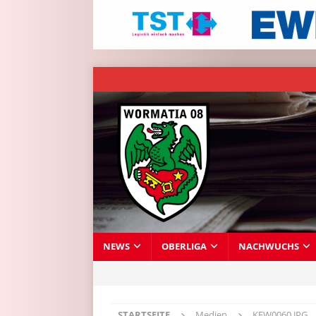
NEWS
OBERLIGA
NACHWUCHS
STARTSEITE
Medien
KFW0060.JPG