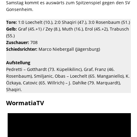
Samstag kommt es auswärts zum Spitzenspiel gegen den SV
Gonsenheim.
Tore:
1:0 Loechelt (10.), 2:0 Shaqiri (47.), 3:0 Rosenbaum (51.)
Gelb:
Graf (45.+1) / Zey (8.), Muth (16.), Erol (45.+2), Trabusch
(55.)
Zuschauer:
708
Schiedsrichter:
Marco Niebergall (Jägersburg)
Aufstellung
Pedretti – Gotthardt (73. Küpelikilinc), Graf, Franz (46.
Rosenbaum), Smiljanic, Obas – Loechelt (65. Manganiello), K.
Özkaya, Catovic (65. Willrich) – J. Dahlke (79. Marquardt),
Shaqiri.
WormatiaTV