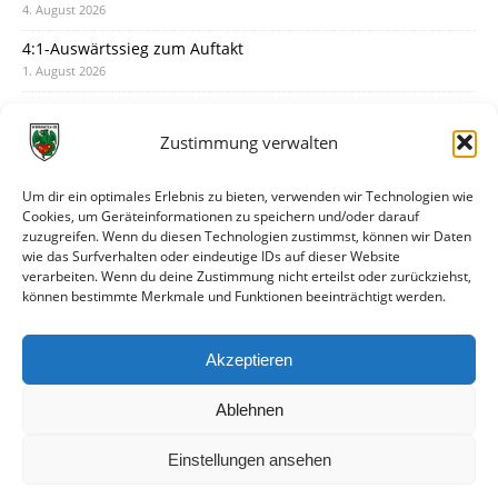
4. August 2026
4:1-Auswärtssieg zum Auftakt
1. August 2026
Pokal: Wormatia muss zu Schott Mainz
31. Juli 2026
Zustimmung verwalten
Wormatia trauert um Jürgen Dinger
30. Juli 2026
Um dir ein optimales Erlebnis zu bieten, verwenden wir Technologien wie
Cookies, um Geräteinformationen zu speichern und/oder darauf
Deine Spielminute: 89+1
zuzugreifen. Wenn du diesen Technologien zustimmst, können wir Daten
28. Juli 2026
wie das Surfverhalten oder eindeutige IDs auf dieser Website
verarbeiten. Wenn du deine Zustimmung nicht erteilst oder zurückziehst,
Neuer Rückensponsor
können bestimmte Merkmale und Funktionen beeinträchtigt werden.
28. Juli 2026
Neue Podcast-Folge: So tickt Björn!
Akzeptieren
27. Juli 2026
Ablehnen
Einstellungen ansehen