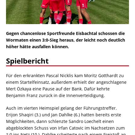
Gegen chancenlose Sportfreunde Eisbachtal schossen die
Wormaten einen 3:0-Sieg heraus, der leicht noch deutlich
höher hätte ausfallen können.
Spielbericht
Für den erkrankten Pascal Nicklis kam Moritz Gotthardt zu
einem Startelfeinsatz, außerdem erhielt der angeschlagene
Mert Özkaya eine Pause auf der Bank. Dafür kehrte
Benjamin Franz zurück in die Innenverteidigung.
Auch im vierten Heimspiel gelang der Führungstreffer.
Erijon Shaqiri (3.) und Jan Dahlke (6.) hatten bereits erste
Möglichkeiten, dann schlenzte Sandro Loechelt einen
abgeblockten Schuss von Irfan Catovic im Nachsetzen zum
1:0 ins Netz (10.). Dahlke scheiterte nach einem Freistoß an