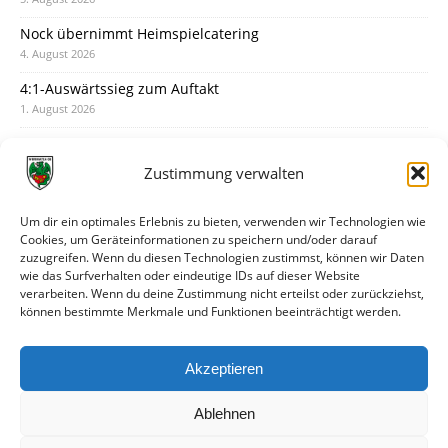
Nock übernimmt Heimspielcatering
4. August 2026
4:1-Auswärtssieg zum Auftakt
1. August 2026
Pokal: Wormatia muss zu Schott Mainz
31. Juli 2026
Zustimmung verwalten
Wormatia trauert um Jürgen Dinger
30. Juli 2026
Um dir ein optimales Erlebnis zu bieten, verwenden wir Technologien wie
Cookies, um Geräteinformationen zu speichern und/oder darauf
Deine Spielminute: 89+1
zuzugreifen. Wenn du diesen Technologien zustimmst, können wir Daten
28. Juli 2026
wie das Surfverhalten oder eindeutige IDs auf dieser Website
verarbeiten. Wenn du deine Zustimmung nicht erteilst oder zurückziehst,
Neuer Rückensponsor
können bestimmte Merkmale und Funktionen beeinträchtigt werden.
28. Juli 2026
Neue Podcast-Folge: So tickt Björn!
Akzeptieren
27. Juli 2026
Ablehnen