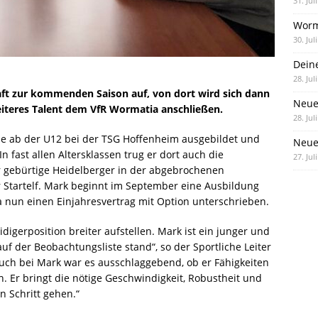
31. Jul
Worm
30. Jul
Dein
28. Jul
aft zur kommenden Saison auf, von dort wird sich dann
Neue
eiteres Talent dem VfR Wormatia anschließen.
28. Jul
de ab der U12 bei der TSG Hoffenheim ausgebildet und
Neue 
 fast allen Altersklassen trug er dort auch die
27. Jul
r gebürtige Heidelberger in der abgebrochenen
er Startelf. Mark beginnt im September eine Ausbildung
 nun einen Einjahresvertrag mit Option unterschrieben.
digerposition breiter aufstellen. Mark ist ein junger und
auf der Beobachtungsliste stand“, so der Sportliche Leiter
„Auch bei Mark war es ausschlaggebend, ob er Fähigkeiten
en. Er bringt die nötige Geschwindigkeit, Robustheit und
n Schritt gehen.“