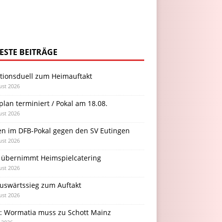
ESTE BEITRÄGE
itionsduell zum Heimauftakt
ust 2026
plan terminiert / Pokal am 18.08.
ust 2026
en im DFB-Pokal gegen den SV Eutingen
ust 2026
 übernimmt Heimspielcatering
ust 2026
Auswärtssieg zum Auftakt
ust 2026
l: Wormatia muss zu Schott Mainz