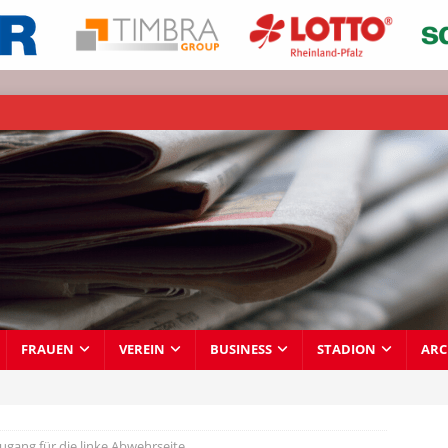
FRAUEN
VEREIN
BUSINESS
STADION
ARC
Zugang für die linke Abwehrseite