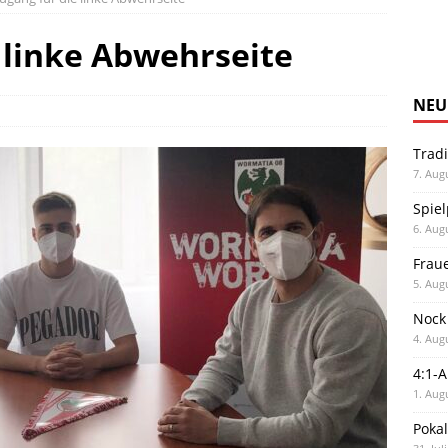
e linke Abwehrseite
NEU
Trad
7. Aug
Spiel
6. Aug
Frau
5. Aug
Nock
4. Aug
4:1-
1. Aug
Poka