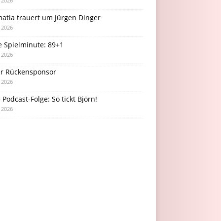
i 2026
atia trauert um Jürgen Dinger
i 2026
e Spielminute: 89+1
i 2026
r Rückensponsor
i 2026
Podcast-Folge: So tickt Björn!
i 2026