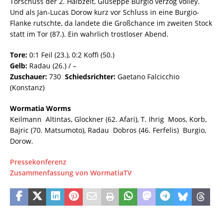
Torschuss der 2. Halbzeit, Giuseppe Burgio verzog volley.
Und als Jan-Lucas Dorow kurz vor Schluss in eine Burgio-
Flanke rutschte, da landete die Großchance im zweiten Stock
statt im Tor (87.). Ein wahrlich trostloser Abend.
Tore:
0:1 Feil (23.), 0:2 Koffi (50.)
Gelb:
Radau (26.) / –
Zuschauer:
730
Schiedsrichter:
Gaetano Falcicchio
(Konstanz)
Wormatia Worms
Keilmann  Altintas, Glockner (62. Afari), T. Ihrig  Moos, Korb,
Bajric (70. Matsumoto), Radau  Dobros (46. Ferfelis)  Burgio,
Dorow.
Pressekonferenz
Zusammenfassung von WormatiaTV