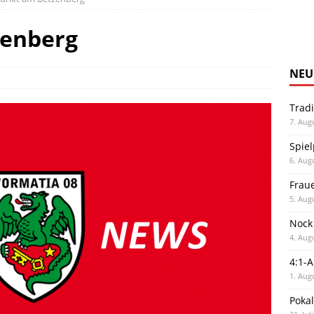
zenberg
NEU
Trad
7. Aug
Spiel
6. Aug
Frau
5. Aug
Nock
4. Aug
4:1-
1. Aug
Poka