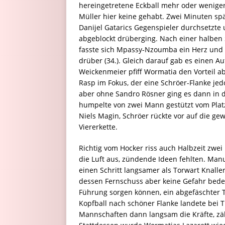
hereingetretene Eckball mehr oder weniger 
Müller hier keine gehabt. Zwei Minuten spä
Danijel Gatarics Gegenspieler durchsetzte
abgeblockt drüberging. Nach einer halben 
fasste sich Mpassy-Nzoumba ein Herz und z
drüber (34.). Gleich darauf gab es einen A
Weickenmeier pfiff Wormatia den Vorteil ab
Rasp im Fokus, der eine Schröer-Flanke jedo
aber ohne Sandro Rösner ging es dann in di
humpelte von zwei Mann gestützt vom Platz,
Niels Magin, Schröer rückte vor auf die gew
Viererkette.
Richtig vom Hocker riss auch Halbzeit zwei
die Luft aus, zündende Ideen fehlten. Manu
einen Schritt langsamer als Torwart Knaller
dessen Fernschuss aber keine Gefahr bedeut
Führung sorgen können, ein abgefäschter 
Kopfball nach schöner Flanke landete bei 
Mannschaften dann langsam die Kräfte, zä