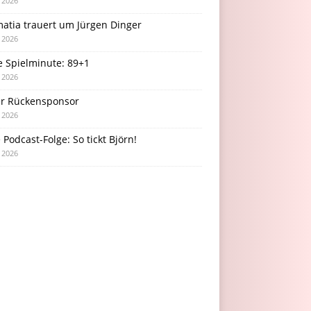
i 2026
atia trauert um Jürgen Dinger
i 2026
e Spielminute: 89+1
i 2026
r Rückensponsor
i 2026
Podcast-Folge: So tickt Björn!
i 2026