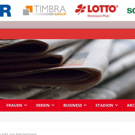
FRAUEN
VEREIN
BUSINESS
STADION
ARC
Punkt am Betzenberg