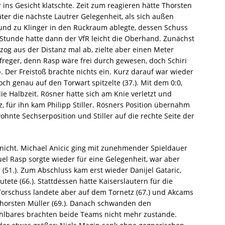
ins Gesicht klatschte. Zeit zum reagieren hätte Thorsten
ter die nächste Lautrer Gelegenheit, als sich außen
 und zu Klinger in den Rückraum ablegte, dessen Schuss
Stunde hatte dann der VfR leicht die Oberhand. Zunächst
og aus der Distanz mal ab, zielte aber einen Meter
ufreger, denn Rasp wäre frei durch gewesen, doch Schiri
. Der Freistoß brachte nichts ein. Kurz darauf war wieder
ch genau auf den Torwart spitzelte (37.). Mit dem 0:0,
e Halbzeit. Rösner hatte sich am Knie verletzt und
 für ihn kam Philipp Stiller. Rösners Position übernahm
ohnte Sechserposition und Stiller auf die rechte Seite der
 nicht. Michael Anicic ging mit zunehmender Spieldauer
el Rasp sorgte wieder für eine Gelegenheit, war aber
 (51.). Zum Abschluss kam erst wieder Danijel Gataric,
ete (66.). Stattdessen hätte Kaiserslautern für die
Torschuss landete aber auf dem Tornetz (67.) und Akcams
Thorsten Müller (69.). Danach schwanden den
hlbares brachten beide Teams nicht mehr zustande.