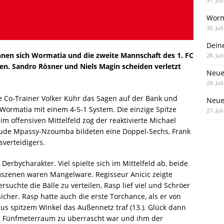
31. Jul
Worm
30. Jul
Dein
nnen sich Wormatia und die zweite Mannschaft des 1. FC
28. Jul
en. Sandro Rösner und Niels Magin scheiden verletzt
Neue
28. Jul
e Co-Trainer Volker Kühr das Sagen auf der Bank und
Neue 
ormatia mit einem 4-5-1 System. Die einzige Spitze
27. Jul
m offensiven Mittelfeld zog der reaktivierte Michael
laude Mpassy-Nzoumba bildeten eine Doppel-Sechs, Frank
sverteidigers.
Derbycharakter. Viel spielte sich im Mittelfeld ab, beide
szenen waren Mangelware. Regisseur Anicic zeigte
rsuchte die Bälle zu verteilen, Rasp lief viel und Schröer
cher. Rasp hatte auch die erste Torchance, als er von
s spitzem Winkel das Außennetz traf (13.). Glück dann
 im Fünfmeterraum zu überrascht war und ihm der