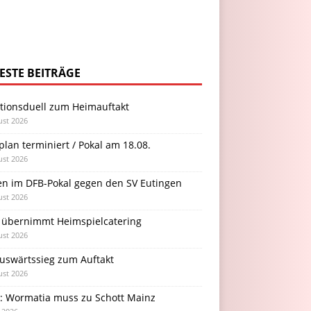
ESTE BEITRÄGE
itionsduell zum Heimauftakt
ust 2026
plan terminiert / Pokal am 18.08.
ust 2026
en im DFB-Pokal gegen den SV Eutingen
ust 2026
 übernimmt Heimspielcatering
ust 2026
Auswärtssieg zum Auftakt
ust 2026
l: Wormatia muss zu Schott Mainz